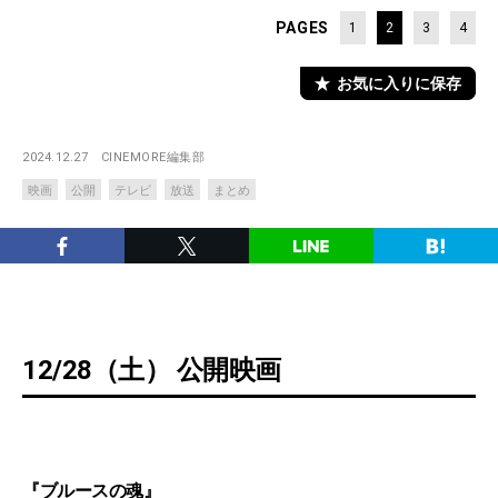
PAGES
1
2
3
4
お気に入りに保存
2024.12.27
CINEMORE編集部
映画
公開
テレビ
放送
まとめ
12/28（土） 公開映画
『ブルースの魂』