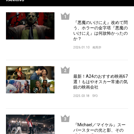
『悪魔のいけにえ』改めて問
う、ホラーの金字塔『悪魔の
いけにえ』は何故怖かったの
か？
2026.01.10
相馬学
最新！A24のおすすめ映画67
選！もはやオスカー常連の気
鋭の映画会社
2025.03.18
SYO
『Michael／マイケル』スー
パースターの光と影、その