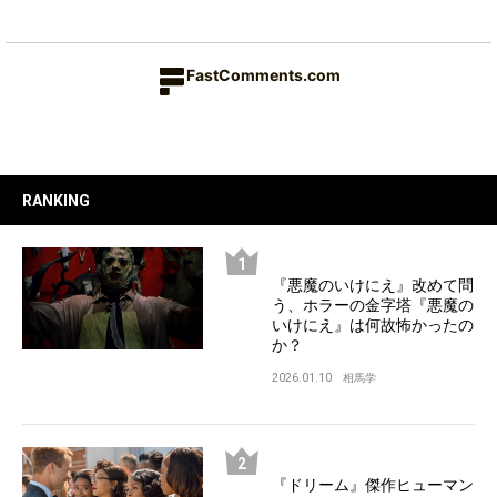
FastComments.com
RANKING
『悪魔のいけにえ』改めて問
う、ホラーの金字塔『悪魔の
いけにえ』は何故怖かったの
か？
2026.01.10
相馬学
『ドリーム』傑作ヒューマン