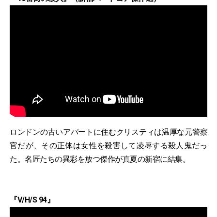
ロンドンの古いアパートに住むクリスティは温厚な元警察
官だが、その正体は女性を殺害して凌辱する殺人鬼だっ
た。名匠たちの異彩を放つ傑作が真夏の新宿に結集。
『V/H/S 94』