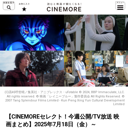
(C)吾峠呼世晴／集英社・アニプレックス・ufotable © 2024, BBP Immaculate, LLC.
All rights reserved. © 映画「レイニーブルー」製作委員会 All Rights Reserved. ©
2007 Tang Splendour Films Limited - Kun Peng Xing Yun Cultural Development
Limited
【CINEMOREセレクト！今週公開/TV放送 映
画まとめ】2025年7月18日（金）～