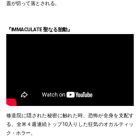
蓋が切って落とされる。
『IMMACULATE 聖なる胎動』
修道院に隠された秘密に触れた時、恐怖が全⾝を⽀配す
る。全⽶４週連続トップ10⼊りした狂気のオカルティッ
ク・ホラー。