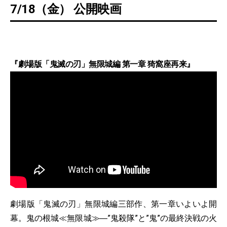
7/18（金） 公開映画
『劇場版「鬼滅の刃」無限城編 第一章 猗窩座再来』
劇場版「鬼滅の刃」無限城編三部作、第一章いよいよ開
幕。鬼の根城≪無限城≫―”鬼殺隊”と”鬼”の最終決戦の火