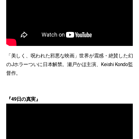
「美しく、呪われた邪悪な映画」世界が震感・絶賛した幻
のJホラーついに日本解禁。瀬戸かほ主演、Keishi Kondo監
督作。
『49日の真実』