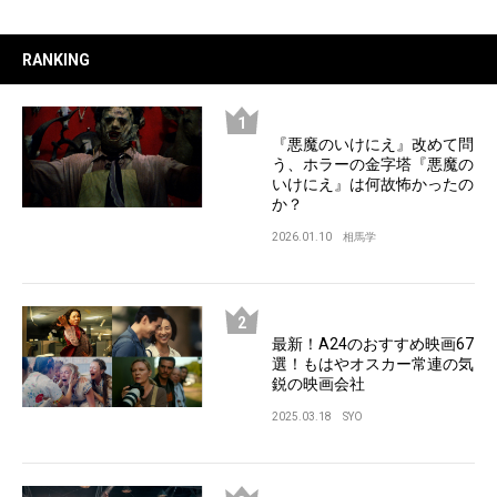
RANKING
『悪魔のいけにえ』改めて問
う、ホラーの金字塔『悪魔の
いけにえ』は何故怖かったの
か？
2026.01.10
相馬学
最新！A24のおすすめ映画67
選！もはやオスカー常連の気
鋭の映画会社
2025.03.18
SYO