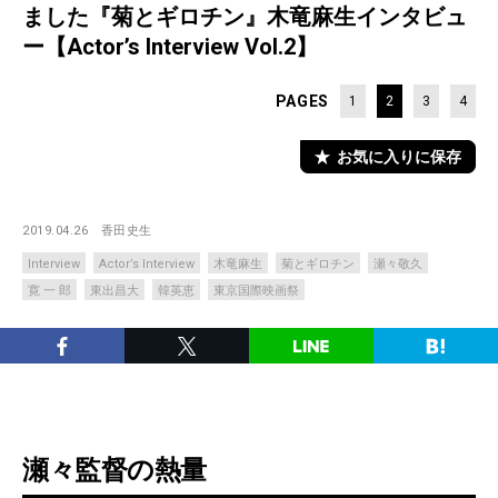
ました『菊とギロチン』木竜麻生インタビュ
ー【Actor’s Interview Vol.2】
PAGES
1
2
3
4
お気に入りに保存
2019.04.26
香田史生
Interview
Actor’s Interview
木竜麻生
菊とギロチン
瀬々敬久
寛 一 郎
東出昌大
韓英恵
東京国際映画祭
瀬々監督の熱量