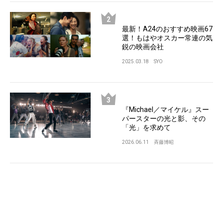
最新！A24のおすすめ映画67
選！もはやオスカー常連の気
鋭の映画会社
2025.03.18
SYO
『Michael／マイケル』スー
パースターの光と影、その
「光」を求めて
2026.06.11
斉藤博昭