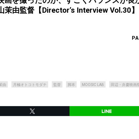
映画を撮ったのが、すごくバランスが良
【Director’s Interview Vol.30】
PA
茉由
月極オトコトモダチ
監督
脚本
MOOSIC LAB
田辺・弁慶映画