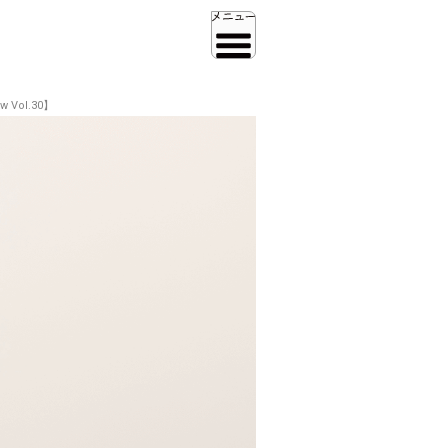
Vol.30】