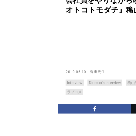
会社員をやりながら
オトコトモダチ』穐山茉由監督
香田史生
2019.06.10
Interview
Director’s Interview
穐山
ラブコメ