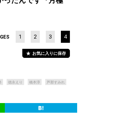
かったんです『月極
1
2
3
4
GES
お気に入りに保存
祭
徳永えり
橋本淳
芦那すみれ