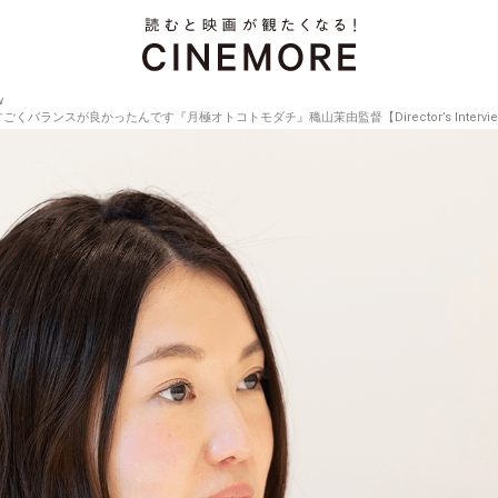
w
ランスが良かったんです『月極オトコトモダチ』穐山茉由監督【Director’s Interview 