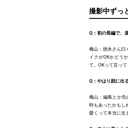
撮影中ずっ
Q：初の長編で、
穐山：徳永さん曰
イクがOKかどう
て。OKって言っ
Q：やはり顔に出
穐山：編集とか先
時もあったかもし
愛くって本当に生