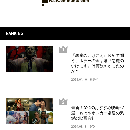
FastComments.com
RANKING
『悪魔のいけにえ』改めて問
う、ホラーの金字塔『悪魔の
いけにえ』は何故怖かったの
か？
2026.01.10
相馬学
最新！A24のおすすめ映画67
選！もはやオスカー常連の気
鋭の映画会社
2025.03.18
SYO