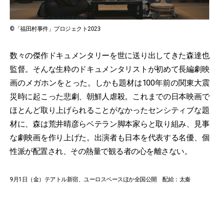
©「福田村事件」プロジェクト2023
数々の傑作ドキュメンタリーを世に送り出してきた森達也
監督。そんな生粋のドキュメンタリストが初めて長編劇映
画のメガホンをとった。しかも題材は100年前の関東大震
災時に起こった悲劇、朝鮮人虐殺。これまでの日本映画で
ほとんど取り上げられることがなかったセンシティブな題
材に、森は荒井晴彦らベテラン脚本家らと取り組み、見事
な劇映画を作り上げた。出演者も日本を代表する名優、個
性派が配置され、その熱量で観る者の心を離さない。
9月1日（金）テアトル新宿、ユーロスペースほか全国公開 配給：太秦