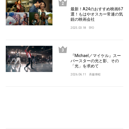
最新！A24のおすすめ映画67
選！もはやオスカー常連の気
鋭の映画会社
2025.03.18
SYO
『Michael／マイケル』スー
パースターの光と影、その
「光」を求めて
2026.06.11
斉藤博昭