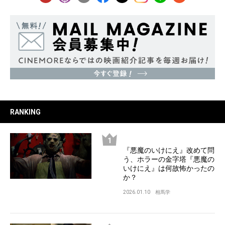
RANKING
『悪魔のいけにえ』改めて問
う、ホラーの金字塔『悪魔の
いけにえ』は何故怖かったの
か？
2026.01.10
相馬学