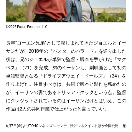
©2023 Focus Features. LLC.
長年“コーエン兄弟”として親しまれてきたジョエルとイー
サンだが、2018年の『バスターのバラード』を送り出した
後は、兄のジョエルが単独で監督・脚本を手がけた『マク
ベス』（21）を完成。弟のイーサンも、劇映画として初の
単独監督となる『ドライブアウェイ・ドールズ』（24）を
作り上げた。注目すべきは、共同で脚本と製作を務めたの
が、イーサンの妻であるトリシア・クックという点。監督
にクレジットされているのはイーサンだけとはいえ、この
作品は2人の共同作業で仕上がったと言っていい。
6月7日(金)よりTOHOシネマズ シャンテ、渋谷シネクイントほか全国公開 配