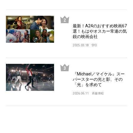
最新！A24のおすすめ映画67
選！もはやオスカー常連の気
鋭の映画会社
2025.03.18
SYO
『Michael／マイケル』スー
パースターの光と影、その
「光」を求めて
2026.06.11
斉藤博昭