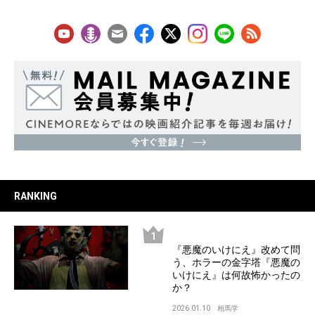
RANKING
『悪魔のいけにえ』改めて問
う、ホラーの金字塔『悪魔の
いけにえ』は何故怖かったの
か？
2026.01.10
相馬学