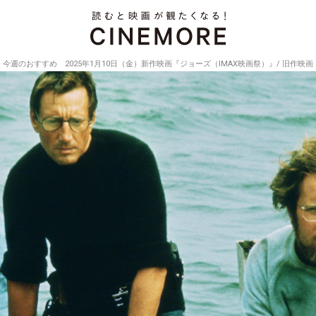
今週のおすすめ 2025年1月10日（金）新作映画『ジョーズ（IMAX映画祭）』/ 旧作映