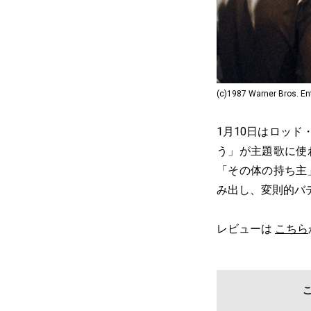
(c)1987 Warner Bros. Ent
1月10日はロッ
う」が主題歌に使
「その体の持ち主
み出し、変則的バ
レビューは
こちら