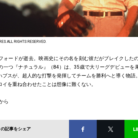
URES.ALL RIGHTS RESERVED.
フォードが逝去。映画史にその名を刻む彼だがブレイクしたの
の一つ『ナチュラル』（84）は、35歳で大リーグデビューを
ハブスが、超人的な打撃を発揮してチームを勝利へと導く物語
ロイを重ね合わせたことは想像に難くない。
から
この記事をシェア