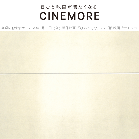
今週のおすすめ 2025年9月19日（金）新作映画 『ひゃくえむ。』/ 旧作映画『ナチュラ