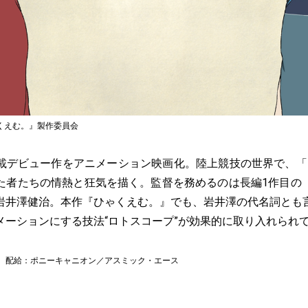
くえむ。』製作委員会
載デビュー作をアニメーション映画化。陸上競技の世界で、「1
た者たちの情熱と狂気を描く。監督を務めるのは長編1作目の
岩井澤健治。本作『ひゃくえむ。』でも、岩井澤の代名詞とも
メーションにする技法“ロトスコープ”が効果的に取り入れられ
開 配給：ポニーキャニオン／アスミック・エース