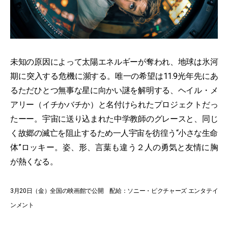
未知の原因によって太陽エネルギーが奪われ、地球は氷河
期に突入する危機に瀕する。唯一の希望は11.9光年先にあ
るただひとつ無事な星に向かい謎を解明する、ヘイル・メ
アリー（イチかバチか）と名付けられたプロジェクトだっ
たーー。宇宙に送り込まれた中学教師のグレースと、同じ
く故郷の滅亡を阻止するため一人宇宙を彷徨う“小さな生命
体”ロッキー。姿、形、言葉も違う２人の勇気と友情に胸
が熱くなる。
3月20日（金）全国の映画館で公開 配給：ソニー・ピクチャーズ エンタテイ
ンメント