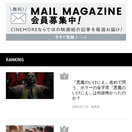
RANKING
『悪魔のいけにえ』改めて問
う、ホラーの金字塔『悪魔の
いけにえ』は何故怖かったの
か？
2026.01.10
相馬学