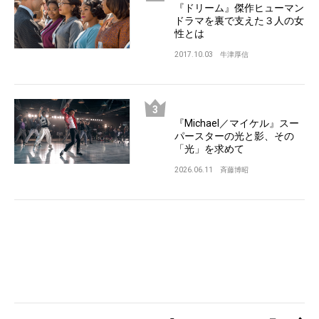
『ドリーム』傑作ヒューマン
ドラマを裏で支えた３人の女
性とは
2017.10.03
牛津厚信
『Michael／マイケル』スー
パースターの光と影、その
「光」を求めて
2026.06.11
斉藤博昭