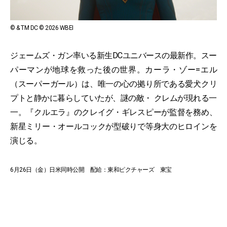
© & TM DC © 2026 WBEI
ジェームズ・ガン率いる新生DCユニバースの最新作。スー
パーマンが地球を救った後の世界。カーラ・ゾー=エル
（スーパーガール）は、唯一の心の拠り所である愛犬クリ
プトと静かに暮らしていたが、謎の敵・ クレムが現れる一
一。『クルエラ』のクレイグ・ギレスピーが監督を務め、
新星ミリー・オールコックが型破りで等身大のヒロインを
演じる。
6月26日（金）日米同時公開 配給：東和ピクチャーズ 東宝