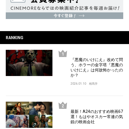
RANKING
『悪魔のいけにえ』改めて問
う、ホラーの金字塔『悪魔の
いけにえ』は何故怖かったの
か？
2026.01.10
相馬学
最新！A24のおすすめ映画67
選！もはやオスカー常連の気
鋭の映画会社