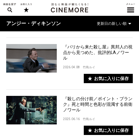
アンジー・ディキンソン
『パリから来た殺し屋』異邦人の視
点から見つめた、批評的LAノワー
ル
2026.04.08
竹島ルイ
お気に入りに保存
『殺しの分け前／ポイント・ブラン
ク』死と時間と色彩が混濁する前衛
ノワール
2025.06.16
竹島ルイ
お気に入りに保存