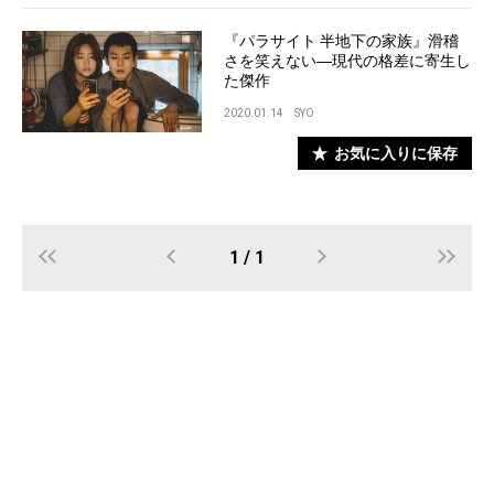
『パラサイト 半地下の家族』滑稽
さを笑えない―現代の格差に寄生し
た傑作
2020.01.14
SYO
お気に入りに保存
1 / 1