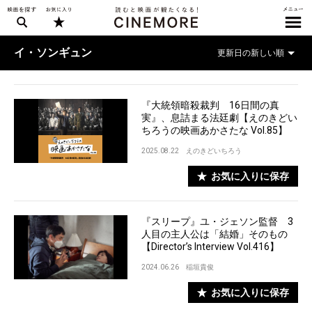
イ・ソンギュン
『大統領暗殺裁判 16日間の真
実』、息詰まる法廷劇【えのきどい
ちろうの映画あかさたな Vol.85】
2025.08.22
えのきどいちろう
お気に入りに保存
『スリープ』ユ・ジェソン監督 3
人目の主人公は「結婚」そのもの
【Director’s Interview Vol.416】
2024.06.26
稲垣貴俊
お気に入りに保存