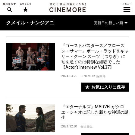
クメイル・ナンジアニ
『ゴーストバスターズ／フローズ
ン・サマー』ポール・ラッド＆キャ
リー・クーン スーツ（つなぎ）に
袖を通すのは特別な経験でした
【Actor’s Interview Vol.37】
2024.03.29
CINEMORE編集部
お気に入りに保存
『エターナルズ』MARVELがクロ
エ・ジャオに託した新たな神話の誕
生
2021.12.01
香田史生