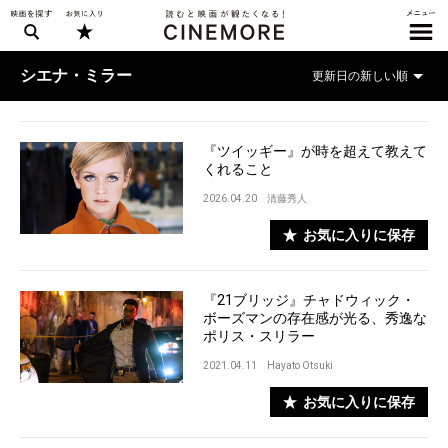
シエナ・ミラー
『ツイッギー』が時を超えて教えて
くれること
2026.04.20
清藤秀人
お気に入りに保存
『21ブリッジ』チャドウィック・
ボーズマンの存在感が光る、秀逸な
ポリス・スリラー
2021.04.11
Hayato Otsuki
お気に入りに保存