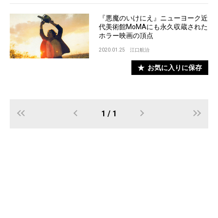
『悪魔のいけにえ』ニューヨーク近
代美術館MoMAにも永久収蔵された
ホラー映画の頂点
2020.01.25
江口航治
お気に入りに保存
1 / 1