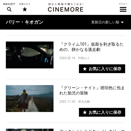
バリー・キオガン
『クライム101』仮面を剥ぎ取るた
めの、静かなる逃走劇
2026.02.16
竹島ルイ
お気に入りに保存
『グリーン・ナイト』琥珀色に包ま
れた胎児の冒険
2022.11.30
宮代大嗣
お気に入りに保存