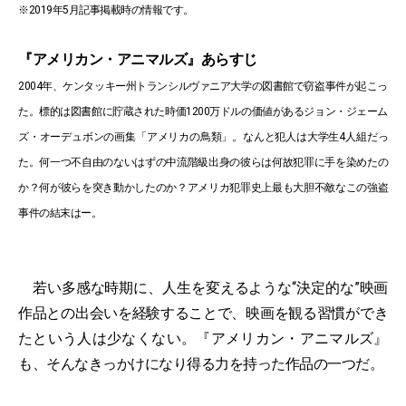
※2019年5月記事掲載時の情報です。
『アメリカン・アニマルズ』あらすじ
2004年、ケンタッキー州トランシルヴァニア大学の図書館で窃盗事件が起こっ
た。標的は図書館に貯蔵された時価1200万ドルの価値があるジョン・ジェーム
ズ・オーデュボンの画集「アメリカの鳥類」。なんと犯人は大学生4人組だっ
た。何一つ不自由のないはずの中流階級出身の彼らは何故犯罪に手を染めたの
か？何が彼らを突き動かしたのか？アメリカ犯罪史上最も大胆不敵なこの強盗
事件の結末はー。
若い多感な時期に、人生を変えるような“決定的な”映画
作品との出会いを経験することで、映画を観る習慣ができ
たという人は少なくない。『アメリカン・アニマルズ』
も、そんなきっかけになり得る力を持った作品の一つだ。