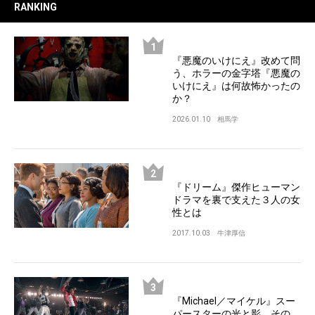
RANKING
『悪魔のいけにえ』改めて問
う、ホラーの金字塔『悪魔の
いけにえ』は何故怖かったの
か？
2026.01.10
相馬学
『ドリーム』傑作ヒューマン
ドラマを裏で支えた３人の女
性とは
2017.10.03
牛津厚信
『Michael／マイケル』スー
パースターの光と影、その