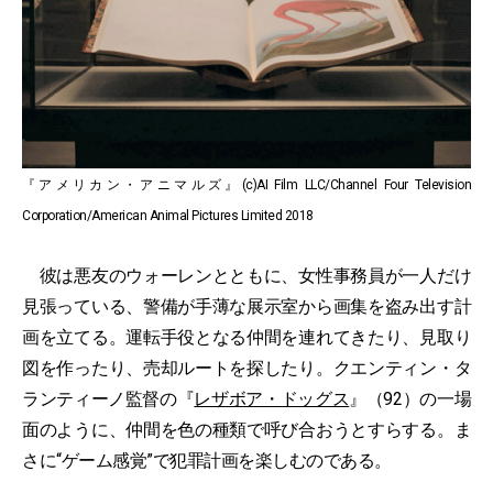
『アメリカン・アニマルズ』(c)AI Film LLC/Channel Four Television
Corporation/American Animal Pictures Limited 2018
彼は悪友のウォーレンとともに、女性事務員が一人だけ
見張っている、警備が手薄な展示室から画集を盗み出す計
画を立てる。運転手役となる仲間を連れてきたり、見取り
図を作ったり、売却ルートを探したり。クエンティン・タ
ランティーノ監督の『
レザボア・ドッグス
』（92）の一場
面のように、仲間を色の種類で呼び合おうとすらする。ま
さに“ゲーム感覚”で犯罪計画を楽しむのである。