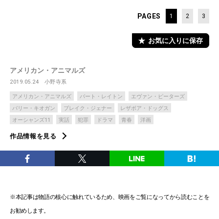
PAGES
1
2
3
お気に入りに保存
アメリカン・アニマルズ
2019.05.24
小野寺系
アメリカン・アニマルズ
バート・レイトン
エヴァン・ピーターズ
バリー・キオガン
ブレイク・ジェナー
レザボア・ドッグス
オーシャンズ11
実話
犯罪
ドラマ
青春
洋画
作品情報を見る
※本記事は物語の核心に触れているため、映画をご覧になってから読むことを
お勧めします。