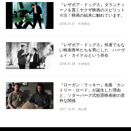
『レザボア・ドッグス』タランティ
ーノを貫くヤクザ映画のスピリット
※注！映画の結末に触れています。
2018.01.31
牛津厚信
『レザボア・ドッグス』何者でもな
い映画青年たちを男にした、ハーヴ
ェイ・カイテルという存在
2018.01.28
牛津厚信
『ローガン・ラッキー』名曲「カン
トリー・ロード」が誕生した理由
と、ソダーバーグ式犯罪映画術の意
外な関係
2017.12.01
村山章