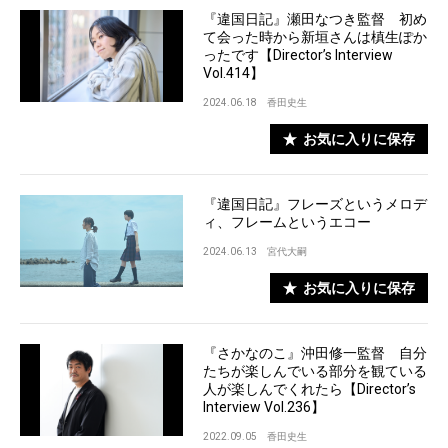
『違国日記』瀬田なつき監督 初め
て会った時から新垣さんは槙生ぽか
ったです【Director’s Interview
Vol.414】
2024.06.18
香田史生
お気に入りに保存
『違国日記』フレーズというメロデ
ィ、フレームというエコー
2024.06.13
宮代大嗣
お気に入りに保存
『さかなのこ』沖田修一監督 自分
たちが楽しんでいる部分を観ている
人が楽しんでくれたら【Director’s
Interview Vol.236】
2022.09.05
香田史生