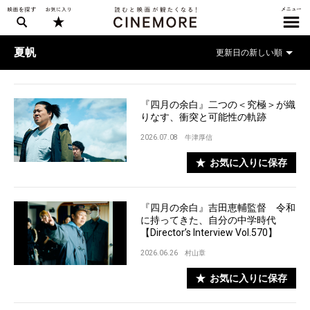
夏帆
『四月の余白』二つの＜究極＞が織
りなす、衝突と可能性の軌跡
2026.07.08
牛津厚信
お気に入りに保存
『四月の余白』吉田恵輔監督 令和
に持ってきた、自分の中学時代
【Director’s Interview Vol.570】
2026.06.26
村山章
お気に入りに保存