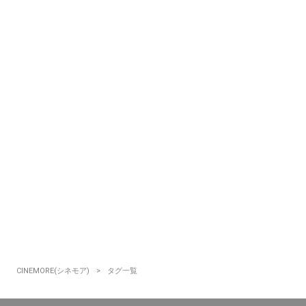
CINEMORE(シネモア)
タグ一覧