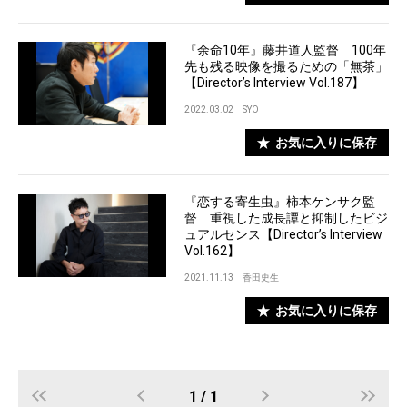
『余命10年』藤井道人監督 100年
先も残る映像を撮るための「無茶」
【Director’s Interview Vol.187】
2022.03.02
SYO
お気に入りに保存
『恋する寄生虫』柿本ケンサク監
督 重視した成長譚と抑制したビジ
ュアルセンス【Director’s Interview
Vol.162】
2021.11.13
香田史生
お気に入りに保存
1 / 1