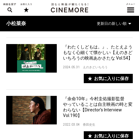
小松菜奈
『わたくしどもは。』、たとえよう
もなく心細くて懐かしい【えのきど
いちろうの映画あかさたな Vol.54】
2024.05.31
えのきどいちろう
お気に入りに保存
『余命10年』今村圭佑撮影監督
やっていることは自主映画の時と変
わらない【Director’s Interview
Vol.190】
2022.03.04
香田史生
お気に入りに保存