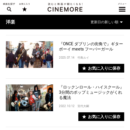
洋楽
『ONCE ダブリンの街角で』ギター
ボーイ meets フーバーガール
2025.07.14
竹島ルイ
お気に入りに保存
『ロックンロール・ハイスクール』
3分間のポップミュージックがくれ
る魔法
2022.10.12
宮代大嗣
お気に入りに保存