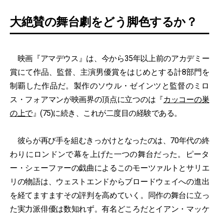
大絶賛の舞台劇をどう脚色するか？
映画『アマデウス』は、今から35年以上前のアカデミー
賞にて作品、監督、主演男優賞をはじめとする計8部門を
制覇した作品だ。製作のソウル・ゼインツと監督のミロ
ス・フォアマンが映画界の頂点に立つのは『
カッコーの巣
の上で
』(75)に続き、これが二度目の経験である。
彼らが再び手を組むきっかけとなったのは、70年代の終
わりにロンドンで幕を上げた一つの舞台だった。ピータ
ー・シェーファーの戯曲によるこのモーツァルトとサリエ
リの物語は、ウェストエンドからブロードウェイへの進出
を経てますますその評判を高めていく。同作の舞台に立っ
た実力派俳優は数知れず。有名どころだとイアン・マッケ