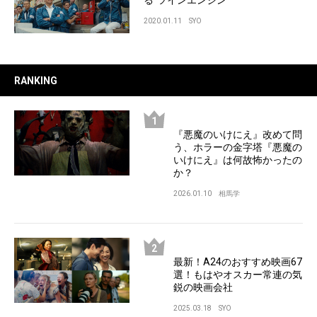
る“ツインエンジン”
2020.01.11
SYO
RANKING
『悪魔のいけにえ』改めて問
う、ホラーの金字塔『悪魔の
いけにえ』は何故怖かったの
か？
2026.01.10
相馬学
最新！A24のおすすめ映画67
選！もはやオスカー常連の気
鋭の映画会社
2025.03.18
SYO