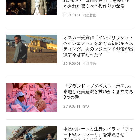
れたのか。製作から18年を経て明
かされた驚くべき役作りの深淵
2019.10.31
稲垣哲也
オスカー受賞作『イングリッシュ・
ペイシェント』をめぐる幻のキャス
ティング。あのレジェンド俳優が出
演するはずだった？
2019.06.04
牛津厚信
『グランド・ブダペスト・ホテル』
卓越した美意識と技巧が引き立てる
3つの愛
2019.08.11
SYO
本物のレースと生身のドラマ『フォ
ードvsフェラーリ』を爆速させ