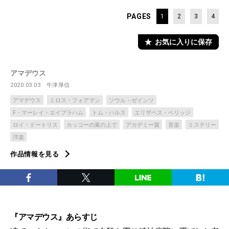
PAGES
1
2
3
4
お気に入りに保存
アマデウス
2020.03.03
牛津厚信
アマデウス
ミロス・フォアマン
ソウル・ゼインツ
F・マーレイ・エイブラハム
トム・ハルス
エリザベス・ベリッジ
ロイ・ドートリス
カッコーの巣の上で
アカデミー賞
音楽
ミステリー
洋楽
作品情報を見る
『アマデウス』あらすじ