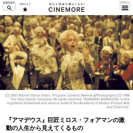
(C) 2007 Warner Home Video. Program Content, Artwork &Photography (C) 1984
The Saul Zaentz Company. All rights reserved. "ACADEMY AWARDS(R) "is the
registered trademark and service mark of the Academy of Motion Picture Arts
and Sciences.
『アマデウス』巨匠ミロス・フォアマンの激
動の人生から見えてくるもの