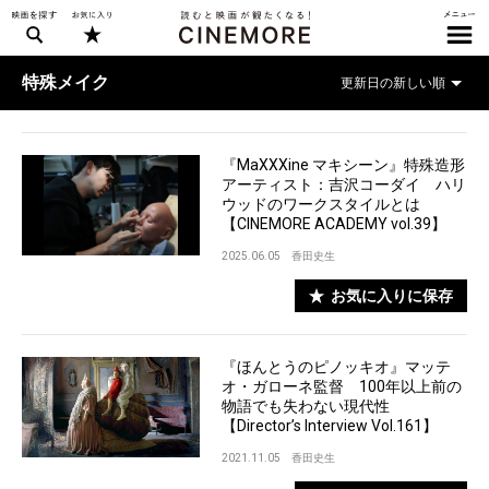
特殊メイク
『MaXXXine マキシーン』特殊造形
アーティスト：吉沢コーダイ ハリ
ウッドのワークスタイルとは
【CINEMORE ACADEMY vol.39】
2025.06.05
香田史生
お気に入りに保存
『ほんとうのピノッキオ』マッテ
オ・ガローネ監督 100年以上前の
物語でも失わない現代性
【Director’s Interview Vol.161】
2021.11.05
香田史生