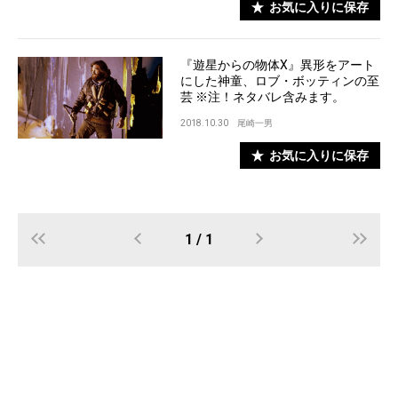
お気に入りに保存
『遊星からの物体X』異形をアート
にした神童、ロブ・ボッティンの至
芸 ※注！ネタバレ含みます。
2018.10.30
尾崎一男
お気に入りに保存
1 / 1