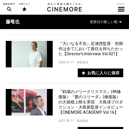
藤竜也
『大いなる不在』近浦啓監督 初期
作は全てにおいて責任を持ちたかっ
た【Director’s Interview Vol.421】
2024.07.11
香田史生
お気に入りに保存
『戦場のメリークリスマス』(4K修
復版）『愛のコリーダ』(修復版）
の大規模上映を実現 大島渚プロダ
クション・大島新監督インタビュー
【CINEMORE ACADEMY Vol.16】
2021.05.11
稲垣哲也