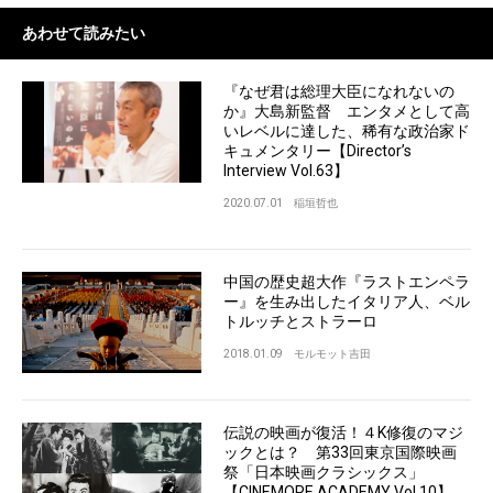
あわせて読みたい
『なぜ君は総理大臣になれないの
か』大島新監督 エンタメとして高
いレベルに達した、稀有な政治家ド
キュメンタリー【Director’s
Interview Vol.63】
2020.07.01
稲垣哲也
中国の歴史超大作『ラストエンペラ
ー』を生み出したイタリア人、ベル
トルッチとストラーロ
2018.01.09
モルモット吉田
伝説の映画が復活！４K修復のマジ
ックとは？ 第33回東京国際映画
祭「日本映画クラシックス」
【CINEMORE ACADEMY Vol.10】