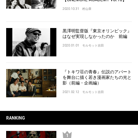
2020.10.31
村山章
黒澤明監督版『東京オリンピック』
はなぜ実現しなかったのか 前編
2020.01.01
モルモット吉田
『トキワ荘の青春』伝説のアパート
を舞台に描く若き漫画家たちの光と
影（前編・企画編）
2021.02.12
モルモット吉田
RANKING