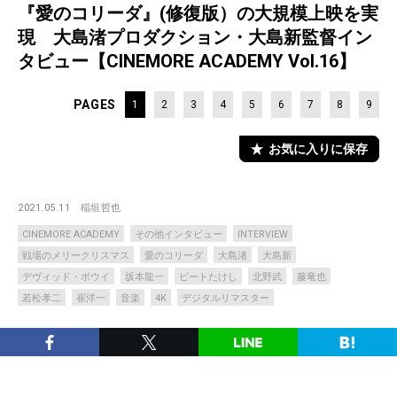
『愛のコリーダ』(修復版）の大規模上映を実
現 大島渚プロダクション・大島新監督イン
タビュー【CINEMORE ACADEMY Vol.16】
PAGES
1
2
3
4
5
6
7
8
9
お気に入りに保存
2021.05.11
稲垣哲也
CINEMORE ACADEMY
その他インタビュー
INTERVIEW
戦場のメリークリスマス
愛のコリーダ
大島渚
大島新
デヴィッド・ボウイ
坂本龍一
ビートたけし
北野武
藤竜也
若松孝二
崔洋一
音楽
4K
デジタルリマスター