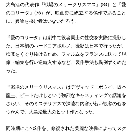
大島渚の代表作『戦場のメリークリスマス』(83）と『愛
のコリーダ』(76）が、映画史に屹立する傑作であること
に、異論を挟む者はいないだろう。
『愛のコリーダ』は劇中で役者同士の性交を実際に撮影し
た、日本初のハードコアポルノ。撮影は日本で行ったが、
検閲をくぐり抜けるため、フィルムをフランスに送って現
像・編集を行い逆輸入するなど、製作手法も異例ずくめだ
った。
『戦場のメリークリスマス』は
デヴィッド・ボウイ
、
坂本
龍一
、ビートたけしという強烈なキャスティングで話題を
さらい、そのミステリアスで深遠な内容が若い観客の心を
つかんで、大島渚最大のヒット作となった。
同時期にこの2作を、修復された美麗な映像によってスク