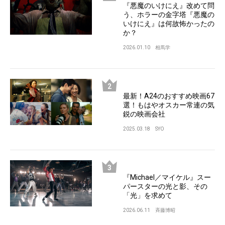
『悪魔のいけにえ』改めて問
う、ホラーの金字塔『悪魔の
いけにえ』は何故怖かったの
か？
2026.01.10
相馬学
最新！A24のおすすめ映画67
選！もはやオスカー常連の気
鋭の映画会社
2025.03.18
SYO
『Michael／マイケル』スー
パースターの光と影、その
「光」を求めて
2026.06.11
斉藤博昭