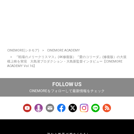
CINEMORE(シネモア)
CINEMORE ACADEMY
『戦場のメリークリスマス』(4K修復版）『愛のコリーダ』(修復版）の大規
模上映を実現 大島渚プロダクション・大島新監督インタビュー【CINEMORE
ACADEMY Vol.16】
FOLLOW US
CINEMOREをフォローして最新情報をチェック