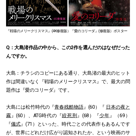
『戦場のメリークリスマス』(4K修復版）『愛のコリーダ』(修復版）ポスター
Q：大島渚作品の中から、この2作を選んだのはなぜだった
んですか。
大島：チラシのコピーにある通り、大島渚の最大のヒット
作は間違いなく『戦場のメリークリスマス』で、最大の問
題作は『愛のコリーダ』です。
大島には松竹時代の『
青春残酷物語
』(60）『
日本の夜と
霧
』(60）、ATG時代の『
絞死刑
』(68）『
少年
』（69）
『
儀式
』(71）といった、時代ごとの代表作もあるんです
が、世界にどれだけ広がり認知されたか、という映画のサ