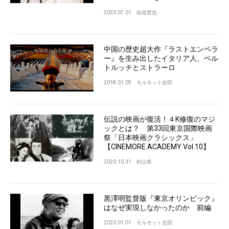
2020.07.01
稲垣哲也
中国の歴史超大作『ラストエンペラ
ー』を生み出したイタリア人、ベル
トルッチとストラーロ
2018.01.09
モルモット吉田
伝説の映画が復活！４K修復のマジ
ックとは？ 第33回東京国際映画
祭「日本映画クラシックス」
【CINEMORE ACADEMY Vol.10】
2020.10.31
村山章
黒澤明監督版『東京オリンピック』
はなぜ実現しなかったのか 前編
2020.01.01
モルモット吉田