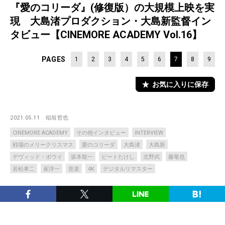
『愛のコリーダ』(修復版）の大規模上映を実
現 大島渚プロダクション・大島新監督イン
タビュー【CINEMORE ACADEMY Vol.16】
PAGES
1
2
3
4
5
6
7
8
9
お気に入りに保存
2021.05.11
稲垣哲也
CINEMORE ACADEMY
その他インタビュー
INTERVIEW
戦場のメリークリスマス
愛のコリーダ
大島渚
大島新
デヴィッド・ボウイ
坂本龍一
ビートたけし
北野武
藤竜也
若松孝二
崔洋一
音楽
4K
デジタルリマスター