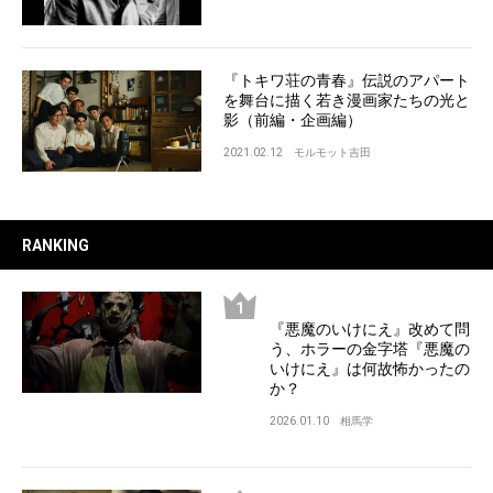
『トキワ荘の青春』伝説のアパート
を舞台に描く若き漫画家たちの光と
影（前編・企画編）
2021.02.12
モルモット吉田
RANKING
『悪魔のいけにえ』改めて問
う、ホラーの金字塔『悪魔の
いけにえ』は何故怖かったの
か？
2026.01.10
相馬学