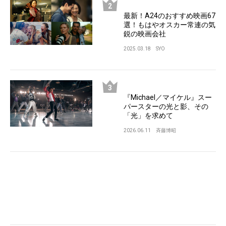
最新！A24のおすすめ映画67
選！もはやオスカー常連の気
鋭の映画会社
2025.03.18
SYO
『Michael／マイケル』スー
パースターの光と影、その
「光」を求めて
2026.06.11
斉藤博昭