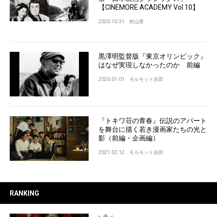
【CINEMORE ACADEMY Vol.10】
2020.10.31
村山章
黒澤明監督版『東京オリンピック』
はなぜ実現しなかったのか 前編
2020.01.01
モルモット吉田
『トキワ荘の青春』伝説のアパート
を舞台に描く若き漫画家たちの光と
影（前編・企画編）
2021.02.12
モルモット吉田
RANKING