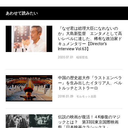
あわせて読みたい
『なぜ君は総理大臣になれないの
か』大島新監督 エンタメとして高
いレベルに達した、稀有な政治家ド
キュメンタリー【Director’s
Interview Vol.63】
2020.07.01
稲垣哲也
中国の歴史超大作『ラストエンペラ
ー』を生み出したイタリア人、ベル
トルッチとストラーロ
2018.01.09
モルモット吉田
伝説の映画が復活！４K修復のマジ
ックとは？ 第33回東京国際映画
祭「日本映画クラシックス」