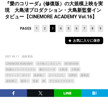
『愛のコリーダ』(修復版）の大規模上映を実
現 大島渚プロダクション・大島新監督イン
タビュー【CINEMORE ACADEMY Vol.16】
PAGES
1
2
3
4
5
6
7
8
9
お気に入りに保存
2021.05.11
稲垣哲也
CINEMORE ACADEMY
その他インタビュー
INTERVIEW
戦場のメリークリスマス
愛のコリーダ
大島渚
大島新
デヴィッド・ボウイ
坂本龍一
ビートたけし
北野武
藤竜也
若松孝二
崔洋一
音楽
4K
デジタルリマスター