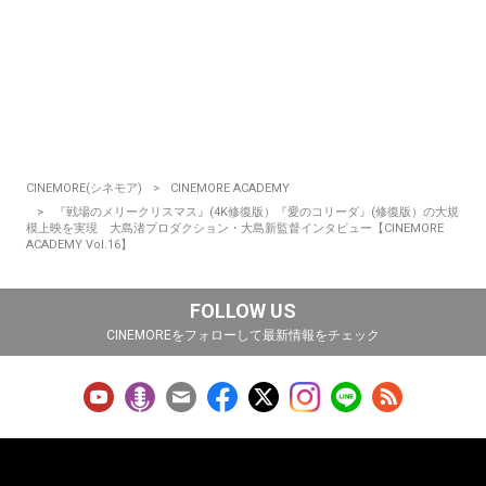
CINEMORE(シネモア)
CINEMORE ACADEMY
『戦場のメリークリスマス』(4K修復版）『愛のコリーダ』(修復版）の大規
模上映を実現 大島渚プロダクション・大島新監督インタビュー【CINEMORE
ACADEMY Vol.16】
FOLLOW US
CINEMOREをフォローして最新情報をチェック