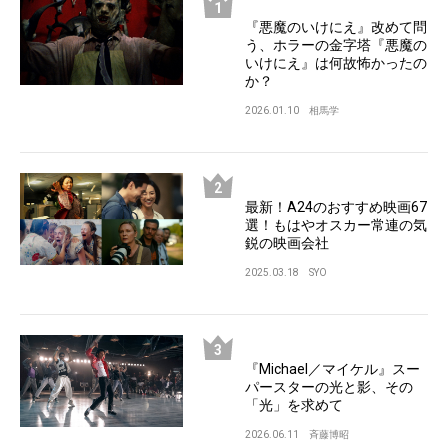
『悪魔のいけにえ』改めて問
う、ホラーの金字塔『悪魔の
いけにえ』は何故怖かったの
か？
2026.01.10
相馬学
最新！A24のおすすめ映画67
選！もはやオスカー常連の気
鋭の映画会社
2025.03.18
SYO
『Michael／マイケル』スー
パースターの光と影、その
「光」を求めて
2026.06.11
斉藤博昭