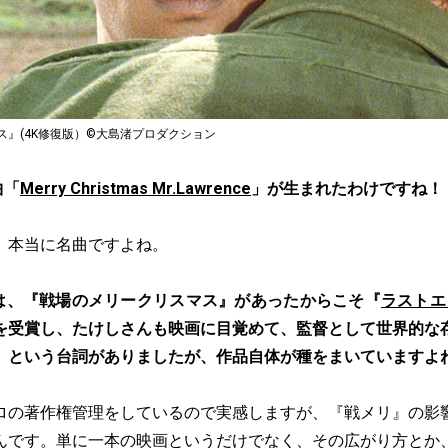
ス』(4K修復版）©大島渚プロダクション
曲「
Merry Christmas Mr.Lawrence
」が生まれたわけですね！
。本当に名曲ですよね。
は、『戦場のメリークリスマス』があったからこそ『
ラストエ
を受賞し、たけしさんも映画に目覚めて、監督として世界的な
」という台詞がありましたが、作品自体が種をまいていますよ
ロの著作権管理をしているので実感しますが、『戦メリ』の影
んです。単に一本の映画というだけでなく、その広がり方とか