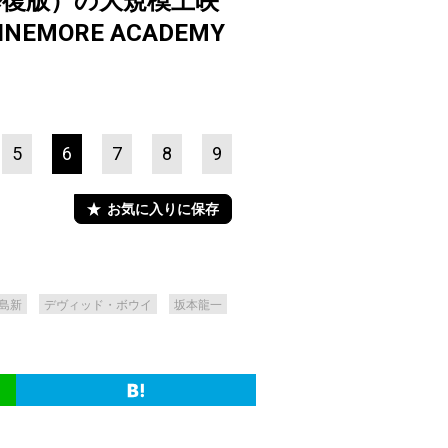
修復版）の大規模上映
ORE ACADEMY
5
6
7
8
9
お気に入りに保存
島新
デヴィッド・ボウイ
坂本龍一