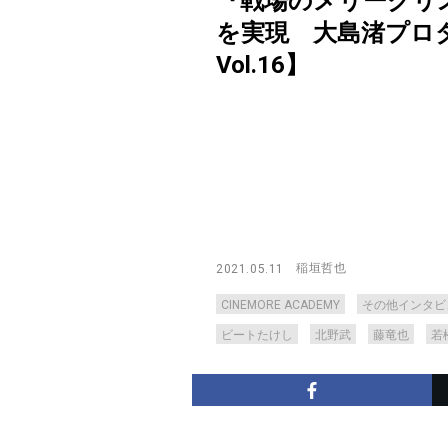
『戦場のメリークリス
を実現 大島渚プロダク
Vol.16】
稲垣哲也
2021.05.11
CINEMORE ACADEMY
その他インタビ
ビートたけし
北野武
藤竜也
若