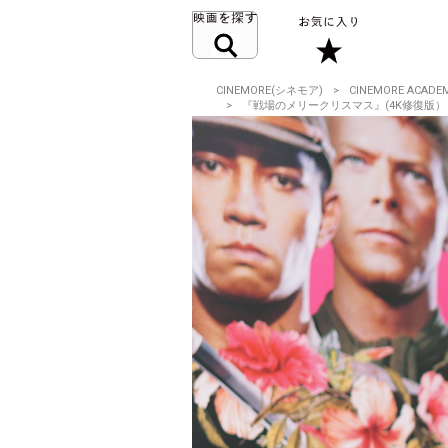
CINEMORE(シネモア)
CINEMORE ACADE
『戦場のメリークリスマス』(4K修復版）『