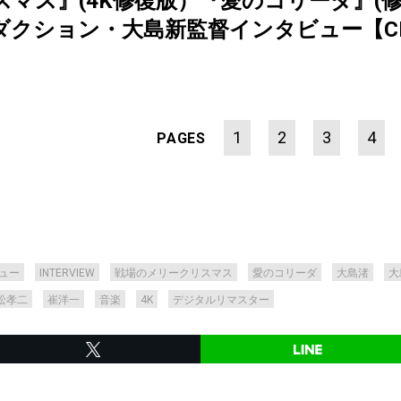
マス』(4K修復版）『愛のコリーダ』(
ション・大島新監督インタビュー【CINEM
1
2
3
4
PAGES
ュー
INTERVIEW
戦場のメリークリスマス
愛のコリーダ
大島渚
大
松孝二
崔洋一
音楽
4K
デジタルリマスター