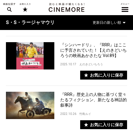
S・S・ラージャマウリ
『シンハードリ』、『RRR』はここ
に予言されていた！【えのきどいち
ろうの映画あかさたな Vol.89】
2025.10.17
えのきどいちろう
お気に入りに保存
『RRR』歴史上の人物に基づく堂々
たるフィクション、新たなる神話的
叙事詩
2022.10.26
竹島ルイ
お気に入りに保存