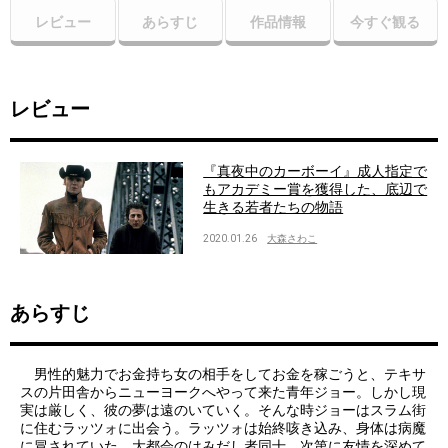
レビュー
あらすじ
作品情報
今すぐ観る
レビュー
『真夜中のカーボーイ』成人指定で
もアカデミー賞を獲得した、底辺で
生きる若者たちの物語
2020.01.26
大森さわこ
あらすじ
男性的魅力でお金持ち女の相手をしてお金を稼ごうと、テキサ
スの片田舎からニューヨークへやって来た青年ジョー。しかし現
実は厳しく、彼の夢は遠のいていく。そんな時ジョーはスラム街
に住むラッツォに出会う。ラッツォは始終咳き込み、身体は病魔
に冒されていた。大都会のはみだし者同士、次第に友情を深めて