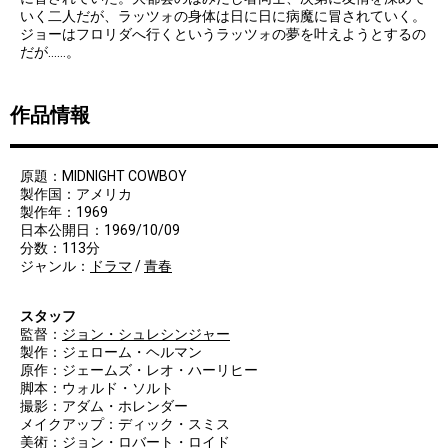
いく二人だが、ラッツォの身体は日に日に病魔に冒されていく。
ジョーはフロリダへ行くというラッツォの夢を叶えようとするの
だが……。
作品情報
原題：MIDNIGHT COWBOY
製作国：アメリカ
製作年：1969
日本公開日：1969/10/09
分数：113分
ジャンル：
ドラマ
/
青春
スタッフ
監督：
ジョン・シュレシンジャー
製作：ジェローム・ヘルマン
原作：ジェームズ・レオ・ハーリヒー
脚本：ウォルド・ソルト
撮影：アダム・ホレンダー
メイクアップ：ディック・スミス
美術：ジョン・ロバート・ロイド