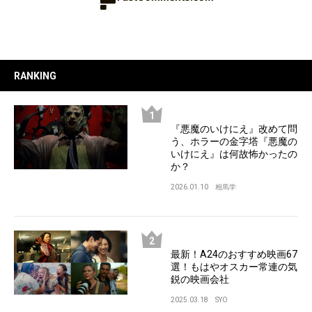
RANKING
『悪魔のいけにえ』改めて問
う、ホラーの金字塔『悪魔の
いけにえ』は何故怖かったの
か？
2026.01.10
相馬学
最新！A24のおすすめ映画67
選！もはやオスカー常連の気
鋭の映画会社
2025.03.18
SYO