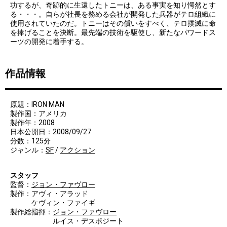
功するが、奇跡的に生還したトニーは、ある事実を知り愕然とす
る・・・。自らが社長を務める会社が開発した兵器がテロ組織に
使用されていたのだ。トニーはその償いをすべく、テロ撲滅に命
を捧げることを決断。最先端の技術を駆使し、新たなパワードス
ーツの開発に着手する。
作品情報
原題：IRON MAN
製作国：アメリカ
製作年：2008
日本公開日：2008/09/27
分数：125分
ジャンル：
SF
/
アクション
スタッフ
監督：
ジョン・ファヴロー
製作：アヴィ・アラッド
ケヴィン・ファイギ
製作総指揮：
ジョン・ファヴロー
ルイス・デスポジート