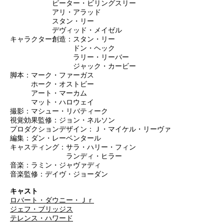
ピーター・ビリングスリー
アリ・アラッド
スタン・リー
デヴィッド・メイゼル
キャラクター創造：スタン・リー
ドン・ヘック
ラリー・リーバー
ジャック・カービー
脚本：マーク・ファーガス
ホーク・オストビー
アート・マーカム
マット・ハロウェイ
撮影：マシュー・リバティーク
視覚効果監修：ジョン・ネルソン
プロダクションデザイン：Ｊ・マイケル・リーヴァ
編集：ダン・レーベンタール
キャスティング：サラ・ハリー・フィン
ランディ・ヒラー
音楽：ラミン・ジャヴァディ
音楽監修：デイヴ・ジョーダン
キャスト
ロバート・ダウニー・Ｊｒ
ジェフ・ブリッジス
テレンス・ハワード