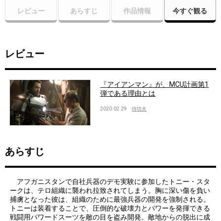
レビュー
あらすじ
作品情報
今すぐ観る
レビュー
『アイアンマン』が、MCU計画第1
弾である理由とは
2020.02.29
侍功夫
あらすじ
アフガニスタンで自社兵器のデモ実験に参加したトニー・スタ
ークは、テロ組織に襲われ拉致されてしまう。胸に深い傷を負い
捕虜となった彼は、組織のために最強兵器の開発を強制される。
トニーは装着することで、圧倒的な破壊力とパワーを発揮できる
戦闘用パワードスーツを敵の目を盗み開発。敵地からの脱出に成