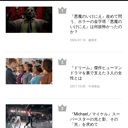
『悪魔のいけにえ』改めて問
う、ホラーの金字塔『悪魔の
いけにえ』は何故怖かったの
か？
2026.01.10
相馬学
『ドリーム』傑作ヒューマン
ドラマを裏で支えた３人の女
性とは
2017.10.03
牛津厚信
『Michael／マイケル』スー
パースターの光と影、その
「光」を求めて