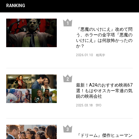
RANKING
『悪魔のいけにえ』改めて問
う、ホラーの金字塔『悪魔の
いけにえ』は何故怖かったの
か？
2026.01.10
相馬学
最新！A24のおすすめ映画67
選！もはやオスカー常連の気
鋭の映画会社
2025.03.18
SYO
『ドリーム』傑作ヒューマン