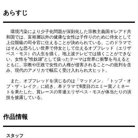
あらすじ
環境汚染により少子化問題が深刻化した宗教主義国ギレアド共
和国では、富裕層以外の健康な女性は子作りのために侍女として
上位階級の司令官に仕えることが決められている。このドラマで
はそんな恐ろしい世界で侍女として仕えるオブフレッド（エリザ
ベス・モス）の人生を描く。地上波テレビでは描くことができな
い、女性を“性奴隷”として扱ったテーマは世界に衝撃を与えると
ともに、宗教や圧政で女性の人権が侵害されることへの批判を含
み、現代のアメリカで幅広く受け入れられ大ヒット。
また、オブフレッドを演じるのは「マッドメン」「トップ・オ
ブ・ザ・レイク」に続き、本ドラマで8度目のエミー賞ノミネー
トを果たした、賞レースの常連エリザベス・モスが体当たりの演
技を披露している。
作品情報
スタッフ