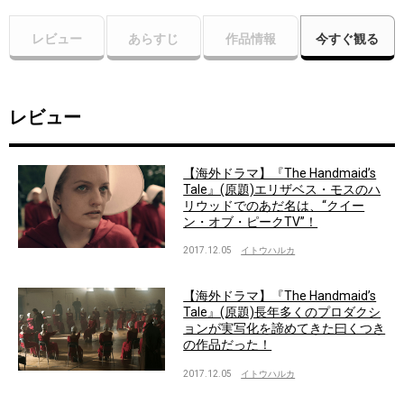
レビュー
あらすじ
作品情報
今すぐ観る
レビュー
【海外ドラマ】『The Handmaid’s
Tale』(原題)エリザベス・モスのハ
リウッドでのあだ名は、“クイー
ン・オブ・ピークTV”！
2017.12.05
イトウハルカ
【海外ドラマ】『The Handmaid’s
Tale』(原題)長年多くのプロダクシ
ョンが実写化を諦めてきた曰くつき
の作品だった！
2017.12.05
イトウハルカ