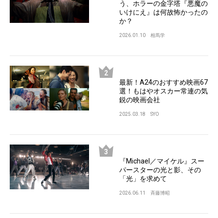
う、ホラーの金字塔『悪魔の
いけにえ』は何故怖かったの
か？
2026.01.10
相馬学
最新！A24のおすすめ映画67
選！もはやオスカー常連の気
鋭の映画会社
2025.03.18
SYO
『Michael／マイケル』スー
パースターの光と影、その
「光」を求めて
2026.06.11
斉藤博昭