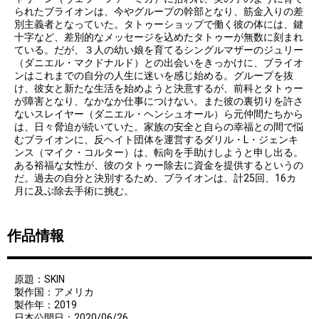
られたブライオンは、今やグループの幹部となり、筋金入りの差
別主義者となっていた。タトゥーショップで働く彼の体には、鍵
十字など、差別的なメッセージを込めたタトゥーが無数に刻まれ
ている。だが、３人の幼い娘を育てるシングルマザーのジュリー
（ダニエル・マクドナルド）との出会いをきっかけに、ブライオ
ンはこれまでの自分の人生に迷いを感じ始める。グループを抜
け、彼女と新たな生活を始めようと決意するが、前科とタトゥー
が障害となり、なかなか仕事につけない。また彼の裏切りを許さ
ないスレイヤー（ダニエル・ヘンシュオール）ら元仲間たちから
は、日々脅迫が続いていた。家族の安全と自らの幸福との間で悩
むブライオンに、反ヘイト団体を運営するダリル・L・ジェンキ
ンス（マイク・コルター）は、転向を手助けしようと申し出る。
ある裕福な女性が、彼のタトゥー除去に資金を提供するというの
だ。過去の自分と決別するため、ブライオンは、計25回、16カ
月に及ぶ除去手術に挑む。
作品情報
原題：SKIN
製作国：アメリカ
製作年：2019
日本公開日：2020/06/26