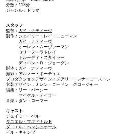
分数：118分
ジャンル：
ドラマ
スタッフ
監督：
ガイ・ナティーヴ
製作：ジェイミー・レイ・ニューマン
ガイ・ナティーヴ
オーレン・ムーヴァーマン
セリーヌ・ラトレイ
トルーディ・スタイラー
ディロン・Ｄ・ジョーダン
脚本：
ガイ・ナティーヴ
撮影：アルノー・ポーティエ
プロダクションデザイン：メアリー・レナ・コーストン
衣装デザイン：ミレン・ゴードン＝クロージャー
編集：リー・パーシー
マイケル・テイラー
音楽：ダン・ローマー
キャスト
ジェイミー・ベル
ダニエル・マクドナルド
ダニエル・ヘンシュオール
ビル・キャンプ