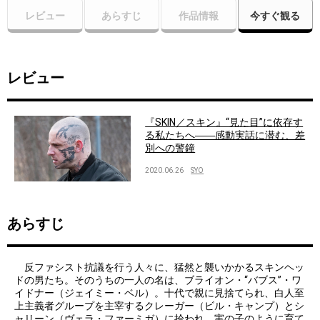
レビュー
あらすじ
作品情報
今すぐ観る
レビュー
『SKIN／スキン』“見た目”に依存す
る私たちへ――感動実話に潜む、差
別への警鐘
2020.06.26
SYO
あらすじ
反ファシスト抗議を行う人々に、猛然と襲いかかるスキンヘッ
ドの男たち。そのうちの一人の名は、ブライオン・“バブス”・ワ
イドナー（ジェイミー・ベル）。十代で親に見捨てられ、白人至
上主義者グループを主宰するクレーガー（ビル・キャンプ）とシ
ャリーン（ヴェラ・ファーミガ）に拾われ、実の子のように育て