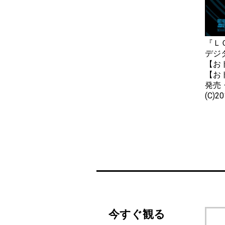
『Ｌ
デジ
【お
【おト
発
(C)2
今すぐ観る