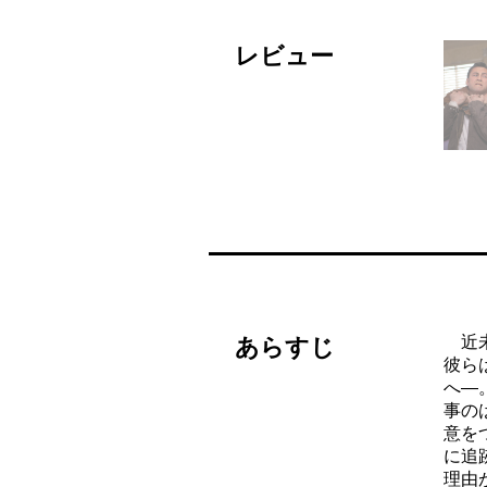
レビュー
近未
あらすじ
彼ら
へ―
事の
意を
に追
理由