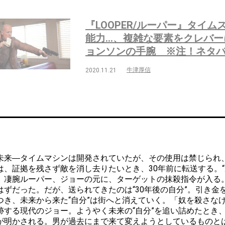
『LOOPER/ルーパー』タイ
能力…、複雑な要素をクレバー
ョンソンの手腕 ※注！ネタ
牛津厚信
2020.11.21
来―タイムマシンは開発されていたが、その使用は禁じられ
は、証拠を残さず敵を消し去りたいとき、30年前に転送する。
。凄腕ルーパー、ジョーの元に、ターゲットの抹殺指令が入る
はずだった。だが、送られてきたのは“30年後の自分”。引き
つき、未来から来た“自分”は街へと消えていく。「奴を殺さな
跡する現代のジョー。ようやく未来の“自分”を追い詰めたとき
が明かされる。男が過去にまで来て変えようとしているものと