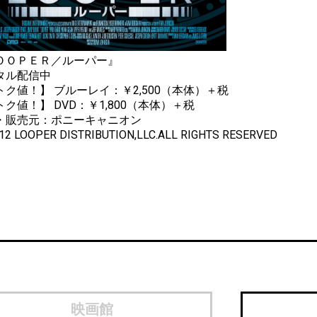
ＯＯＰＥＲ／ルーパー』
タル配信中
トク値！】 ブルーレイ：￥2,500（本体）＋税
ク値！】 DVD：￥1,800（本体）＋税
売・販売元：ポニーキャ
012 LOOPER DISTRIBUTION,LLC.ALL RIGHTS RESERVED
映画館