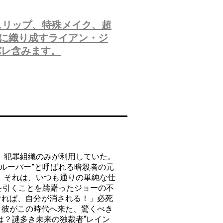
ムスリップ、特殊メイク、超
に織り成すライアン・ジ
バレ含みます。
、犯罪組織のみが利用していた。
“ルーパー”と呼ばれる暗殺者の元
。それは、いつも通りの単純な仕
金を引くことを躊躇ったジョーの不
ければ、自分が消される！」必死
、彼がこの時代へ来た、驚くべき
は？謎多き未来の独裁者“レイン