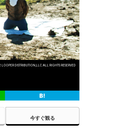
2 LOOPER DISTRIBUTION,LLC.ALL RIGHTS RESERVED
今すぐ観る