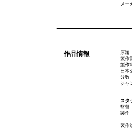
メー
原題：
作品情報
製作
製作年
日本公
分数：
ジャ
スタ
監督
製作
ジェ
製作
ジ