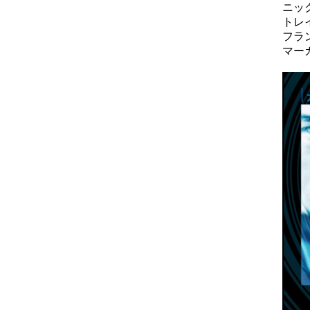
ニッ
トレ
フラ
マー