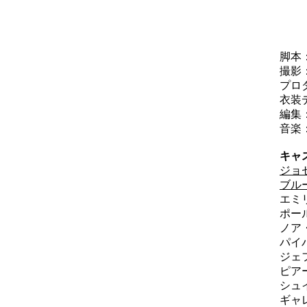
ピ
ジ
ダ
脚本
撮影
プロ
衣装
編集
音楽
キャ
ジョ
ブル
エミ
ポー
ノア
パイ
ジェ
ピア
シュ
ギャ