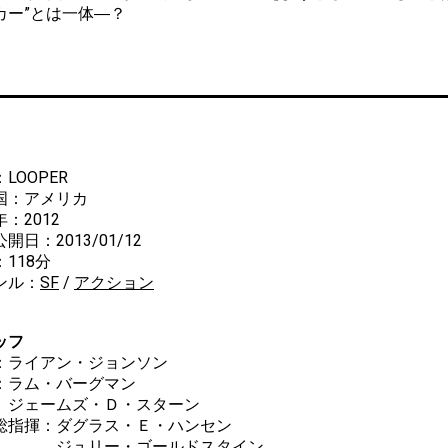
カー”とは一体―？
LOOPER
国：アメリカ
：2012
開日：2013/01/12
118分
ンル：
SF
/
アクション
ッフ
：ライアン・ジョンソン
：ラム・バーグマン
ームズ・Ｄ・スターン
総指揮：ダグラス・Ｅ・ハンセン
ュリー・ゴールドスタイン