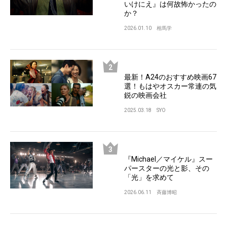
いけにえ』は何故怖かったの
か？
2026.01.10
相馬学
最新！A24のおすすめ映画67
選！もはやオスカー常連の気
鋭の映画会社
2025.03.18
SYO
『Michael／マイケル』スー
パースターの光と影、その
「光」を求めて
2026.06.11
斉藤博昭