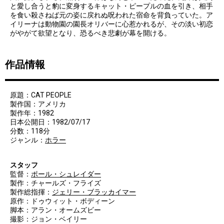
と愛し合うと豹に変身するキャット・ピープルの血を引き、相手
を食い殺さねば元の姿に戻れぬ呪われた宿命を背負っていた。ア
イリーナは動物園の園長オリバーに心惹かれるが、その淡い初恋
がやがて欲望となり、恐るべき悲劇が幕を開ける。
作品情報
原題：CAT PEOPLE
製作国：アメリカ
製作年：1982
日本公開日：1982/07/17
分数：118分
ジャンル：
ホラー
スタッフ
監督：
ポール・シュレイダー
製作：チャールズ・フライズ
製作総指揮：
ジェリー・ブラッカイマー
原作：ドゥウィット・ボディーン
脚本：アラン・オームズビー
撮影：ジョン・ベイリー