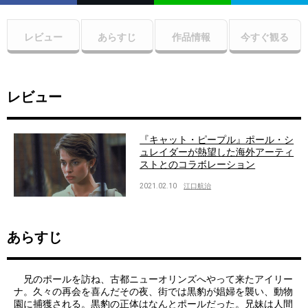
レビュー
あらすじ
作品情報
今すぐ観る
レビュー
『キャット・ピープル』ポール・シ
ュレイダーが熱望した海外アーティ
ストとのコラボレーション
2021.02.10
江口航治
あらすじ
兄のポールを訪ね、古都ニューオリンズへやって来たアイリー
ナ。久々の再会を喜んだその夜、街では黒豹が娼婦を襲い、動物
園に捕獲される。黒豹の正体はなんとポールだった。兄妹は人間