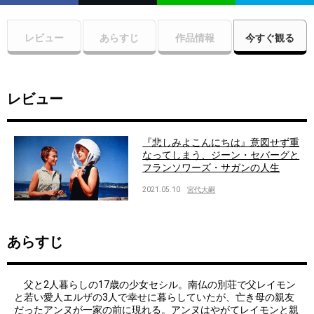
レビュー
あらすじ
作品情報
今すぐ観る
レビュー
『悲しみよこんにちは』意図せず重
なってしまう、ジーン・セバーグと
フランソワーズ・サガンの人生
2021.05.10
宮代大嗣
あらすじ
父と2人暮らしの17歳の少女セシル。南仏の別荘で父レイモン
と若い愛人エルザの3人で幸せに暮らしていたが、亡き母の親友
だったアンヌが一家の前に現れる。アンヌはやがてレイモンと親