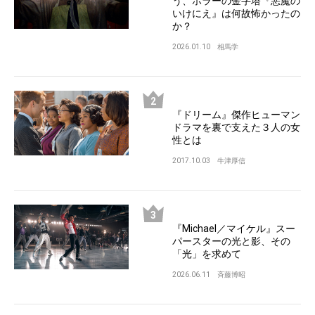
う、ホラーの金字塔『悪魔の
いけにえ』は何故怖かったの
か？
2026.01.10
相馬学
『ドリーム』傑作ヒューマン
ドラマを裏で支えた３人の女
性とは
2017.10.03
牛津厚信
『Michael／マイケル』スー
パースターの光と影、その
「光」を求めて
2026.06.11
斉藤博昭