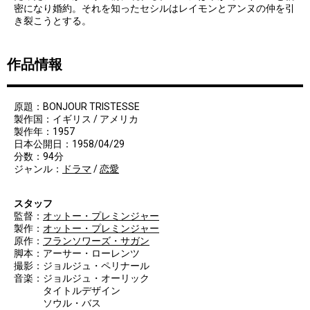
密になり婚約。それを知ったセシルはレイモンとアンヌの仲を引
き裂こうとする。
作品情報
原題：BONJOUR TRISTESSE
製作国：イギリス / アメリカ
製作年：1957
日本公開日：1958/04/29
分数：94分
ジャンル：
ドラマ
/
恋愛
スタッフ
監督：
オットー・プレミンジャー
製作：
オットー・プレミンジャー
原作：
フランソワーズ・サガン
脚本：アーサー・ローレンツ
撮影：ジョルジュ・ペリナール
音楽：ジョルジュ・オーリック
タイトルデザイン
ソウル・バス