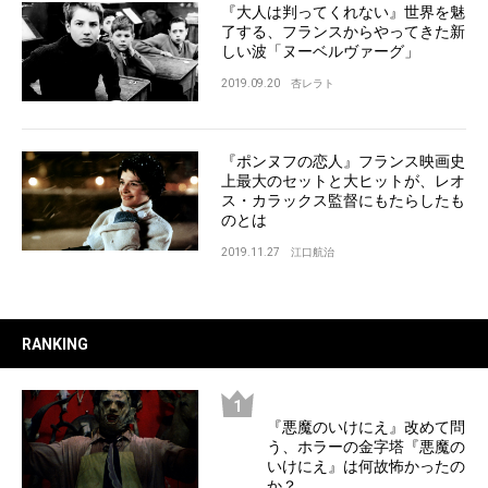
『大人は判ってくれない』世界を魅
了する、フランスからやってきた新
しい波「ヌーベルヴァーグ」
2019.09.20
杏レラト
『ポンヌフの恋人』フランス映画史
上最大のセットと大ヒットが、レオ
ス・カラックス監督にもたらしたも
のとは
2019.11.27
江口航治
RANKING
『悪魔のいけにえ』改めて問
う、ホラーの金字塔『悪魔の
いけにえ』は何故怖かったの
か？