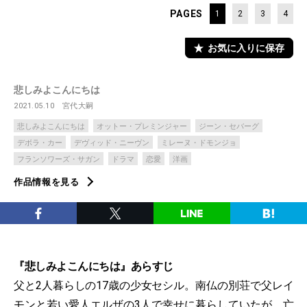
PAGES
1
2
3
4
お気に入りに保存
悲しみよこんにちは
2021.05.10
宮代大嗣
悲しみよこんにちは
オットー・プレミンジャー
ジーン・セバーグ
デボラ・カー
デヴィッド・ニーヴン
ミレーヌ・ドモンジョ
フランソワーズ・サガン
ドラマ
恋愛
洋画
作品情報を見る
『悲しみよこんにちは』あらすじ
父と2人暮らしの17歳の少女セシル。南仏の別荘で父レイ
モンと若い愛人エルザの3人で幸せに暮らしていたが、亡