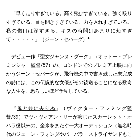
「早く走りすぎている。高く飛びすぎている。強く殴り
すぎている。目を開きすぎている。力を入れすぎている。
私の傷口は深すぎる。キスの時間はあまりに短すぎ
て・・・・・」（ジーン・セバーグ）*
デビュー作『聖女ジャンヌ・ダーク』（オットー・プレ
ミンジャー監督/57）の、ロンドンでのプレミア上映に向
かうジーン・セバーグが、飛行機の中で書き残した未完成
の詩には、この伝説的な女優がその後送ることになる数奇
な人生を、恐ろしいほど予見している。
『
風と共に去りぬ
』（ヴィクター・フレミング監
督/39）でヴィヴィアン・リーが演じたスカーレット・オ
ハラ役以来の、全米をまたぐ一大オーディション（無名時
代のジェーン・フォンダやバーバラ・ストライサンドもこ