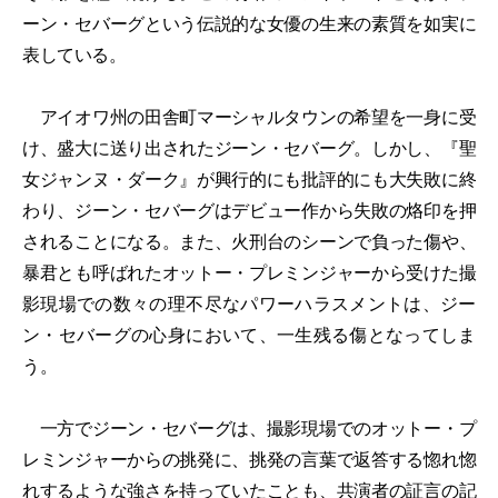
ーン・セバーグという伝説的な女優の生来の素質を如実に
表している。
アイオワ州の田舎町マーシャルタウンの希望を一身に受
け、盛大に送り出されたジーン・セバーグ。しかし、『聖
女ジャンヌ・ダーク』が興行的にも批評的にも大失敗に終
わり、ジーン・セバーグはデビュー作から失敗の烙印を押
されることになる。また、火刑台のシーンで負った傷や、
暴君とも呼ばれたオットー・プレミンジャーから受けた撮
影現場での数々の理不尽なパワーハラスメントは、ジー
ン・セバーグの心身において、一生残る傷となってしま
う。
一方でジーン・セバーグは、撮影現場でのオットー・プ
レミンジャーからの挑発に、挑発の言葉で返答する惚れ惚
れするような強さを持っていたことも、共演者の証言の記