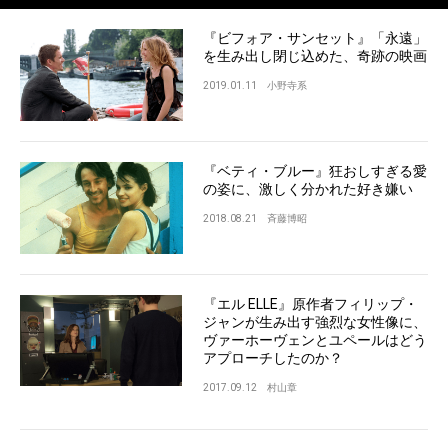
『ビフォア・サンセット』「永遠」
を生み出し閉じ込めた、奇跡の映画
2019.01.11
小野寺系
『ベティ・ブルー』狂おしすぎる愛
の姿に、激しく分かれた好き嫌い
2018.08.21
斉藤博昭
『エル ELLE』原作者フィリップ・
ジャンが生み出す強烈な女性像に、
ヴァーホーヴェンとユペールはどう
アプローチしたのか？
2017.09.12
村山章