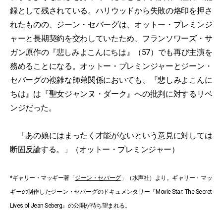
録として残されている。ハリウッドから失敗の烙印を押さ
れたものの、ジーン・セバーグは、オットー・プレミンジ
ャーと長期契約を交わしていたため、フランソワーズ・サ
ガン原作の『悲しみよこんにちは』（57）でも再び主演を
務めることになる。オットー・プレミンジャーとジーン・
セバーグの複雑な師弟関係においても、『悲しみよこんに
ちは』は『聖女ジャンヌ・ダーク』への批判に対するリベ
ンジだった。
「あの娘にはまったく才能がないという意見に対しては
断固反論する。」（オットー・プレミンジャー）
*ギャリー・マッギー著「
ジーン・セバーグ
」（水声社）より。ギャリー・マッ
ギーの制作したジーン・セバーグのドキュメンタリー『Movie Star: The Secret
Lives of Jean Seberg』の公開が待ち望まれる。