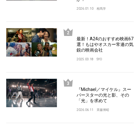
2026.01.10
相馬学
最新！A24のおすすめ映画67
選！もはやオスカー常連の気
鋭の映画会社
2025.03.18
SYO
『Michael／マイケル』スー
パースターの光と影、その
「光」を求めて
2026.06.11
斉藤博昭