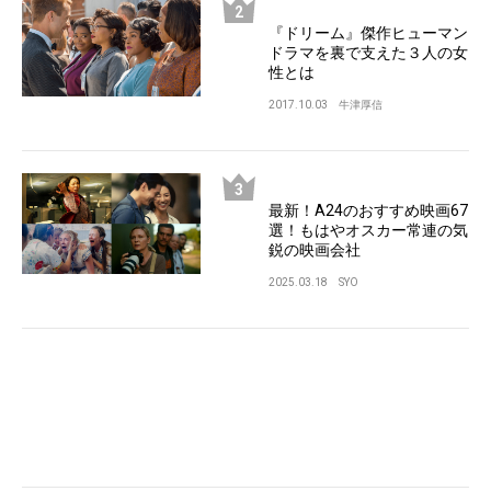
『ドリーム』傑作ヒューマン
ドラマを裏で支えた３人の女
性とは
2017.10.03
牛津厚信
最新！A24のおすすめ映画67
選！もはやオスカー常連の気
鋭の映画会社
2025.03.18
SYO