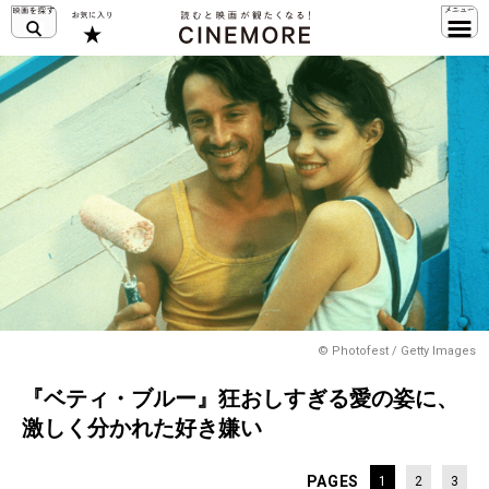
© Photofest / Getty Images
『ベティ・ブルー』狂おしすぎる愛の姿に、
激しく分かれた好き嫌い
PAGES
1
2
3