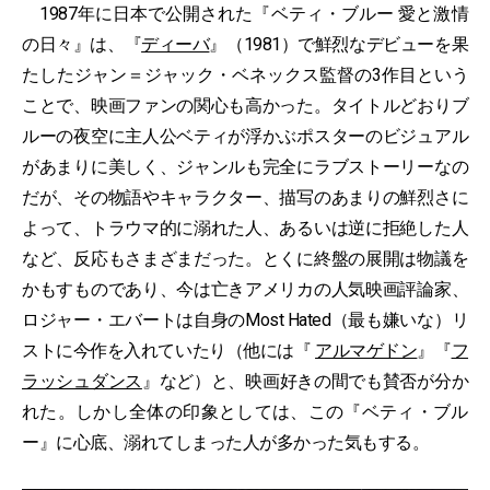
1987年に日本で公開された『ベティ・ブルー 愛と激情
の日々』は、『
ディーバ
』（1981）で鮮烈なデビューを果
たしたジャン＝ジャック・ベネックス監督の3作目という
ことで、映画ファンの関心も高かった。タイトルどおりブ
ルーの夜空に主人公ベティが浮かぶポスターのビジュアル
があまりに美しく、ジャンルも完全にラブストーリーなの
だが、その物語やキャラクター、描写のあまりの鮮烈さに
よって、トラウマ的に溺れた人、あるいは逆に拒絶した人
など、反応もさまざまだった。とくに終盤の展開は物議を
かもすものであり、今は亡きアメリカの人気映画評論家、
ロジャー・エバートは自身のMost Hated（最も嫌いな）リ
ストに今作を入れていたり（他には『
アルマゲドン
』『
フ
ラッシュダンス
』など）と、映画好きの間でも賛否が分か
れた。しかし全体の印象としては、この『ベティ・ブル
ー』に心底、溺れてしまった人が多かった気もする。