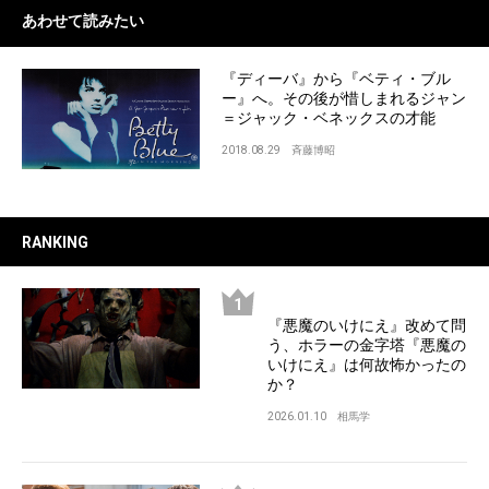
あわせて読みたい
『ディーバ』から『ベティ・ブル
ー』へ。その後が惜しまれるジャン
＝ジャック・ベネックスの才能
2018.08.29
斉藤博昭
RANKING
『悪魔のいけにえ』改めて問
う、ホラーの金字塔『悪魔の
いけにえ』は何故怖かったの
か？
2026.01.10
相馬学