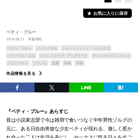
お気に入りに保存
ベティ・ブルー
2018.08.21
斉藤博昭
ベティ・ブルー
インテグラル
ジャン＝ジャック・ベネックス
ベアトリス・ダル
ジャン＝ユーグ・アングラード
ディレクターズ・カット
ミニシアター
フランス
恋愛
青春
洋画
作品情報を見る
『ベティ・ブルー』あらすじ
昔は小説家志望で今は雑用で食いつなぐ中年男性ゾルグの
元に、ある日自由奔放な少女ベティが現れる。激しく惹か
れ合った二人は生活を共にし、セックスに耽る日々をすご