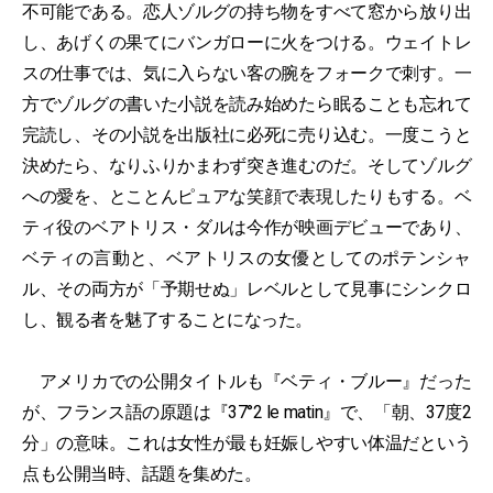
不可能である。恋人ゾルグの持ち物をすべて窓から放り出
し、あげくの果てにバンガローに火をつける。ウェイトレ
スの仕事では、気に入らない客の腕をフォークで刺す。一
方でゾルグの書いた小説を読み始めたら眠ることも忘れて
完読し、その小説を出版社に必死に売り込む。一度こうと
決めたら、なりふりかまわず突き進むのだ。そしてゾルグ
への愛を、とことんピュアな笑顔で表現したりもする。ベ
ティ役のベアトリス・ダルは今作が映画デビューであり、
ベティの言動と、ベアトリスの女優としてのポテンシャ
ル、その両方が「予期せぬ」レベルとして見事にシンクロ
し、観る者を魅了することになった。
アメリカでの公開タイトルも『ベティ・ブルー』だった
が、フランス語の原題は『37°2 le matin』で、「朝、37度2
分」の意味。これは女性が最も妊娠しやすい体温だという
点も公開当時、話題を集めた。