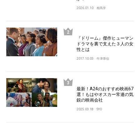
2026.01.10
相馬学
『ドリーム』傑作ヒューマン
ドラマを裏で支えた３人の女
性とは
2017.10.03
牛津厚信
最新！A24のおすすめ映画67
選！もはやオスカー常連の気
鋭の映画会社
2025.03.18
SYO