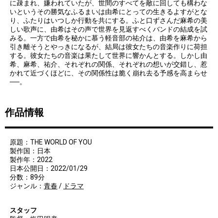
に疎まれ、嫌われていたが、世間のすべてを敵に回しても構わな
いというその勝気なふるまいは由希にとっての生きるよすがとな
り、ふたりはいつしか行動を共にする。ふと口ずさんだ麻希の美
しい歌声に、由希はその声で世界を見返すべくバンドの結成を試
みる。一方で由希を秘かに慕う軽音部の祐介は、由希を麻希から
引き離そうとやっきになるが、結局は彼女たちの音楽作りに荷担
する。彼女たちの音楽は果たして世界に響かんとする。しかし由
希、麻希、祐介、それぞれの関係、それぞれの想いが交錯し、惹
かれて近づくほどに、その関係性は脆く崩れ去る予感を高まらせ
──。
作品情報
原題：THE WORLD OF YOU
製作国：日本
製作年：2022
日本公開日：2022/01/29
分数：89分
ジャンル：
青春
/
ドラマ
スタッフ