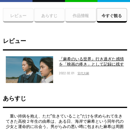
レビュー
あらすじ
作品情報
今すぐ観る
レビュー
『麻希のいる世界』行き過ぎた感情
を「映画の疼き」として記録に残す
2022.02.01
宮代大嗣
あらすじ
重い持病を抱え、ただ“生きていること”だけを求められて生き
てきた高校２年生の由希は、ある日、海岸で麻希という同年代の
少女と運命的に出会う。男がらみの悪い噂に包まれた麻希は周囲