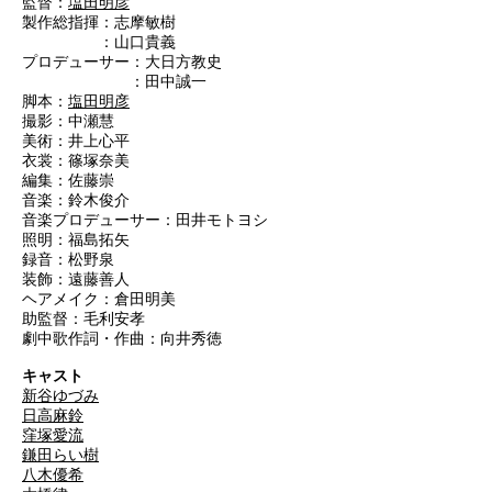
監督：
塩田明彦
製作総指揮：志摩敏樹
：山口貴義
プロデューサー：大日方教史
：田中誠一
脚本：
塩田明彦
撮影：中瀬慧
美術：井上心平
衣裳：篠塚奈美
編集：佐藤崇
音楽：鈴木俊介
音楽プロデューサー：田井モトヨシ
照明：福島拓矢
録音：松野泉
装飾：遠藤善人
ヘアメイク：倉田明美
助監督：毛利安孝
劇中歌作詞・作曲：向井秀徳
キャスト
新谷ゆづみ
日高麻鈴
窪塚愛流
鎌田らい樹
八木優希