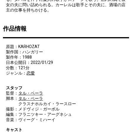
女の夫に問い詰められる。カーレルは歌手とその夫に、酒場の店
主の仕事を持ちかける。
作品情報
原題：KARHOZAT
製作国：ハンガリー
製作年：1988
日本公開日：2022/01/29
分数：121分
ジャンル：
恋愛
スタッフ
監督：
タル・ベーラ
脚本：
タル・ベーラ
クラスナホルカイ・ラースロー
撮影：メドヴィジ・ガーボル
編集：フラニツキー・アーグネシュ
音楽：ヴィーグ・ミハーイ
キャスト