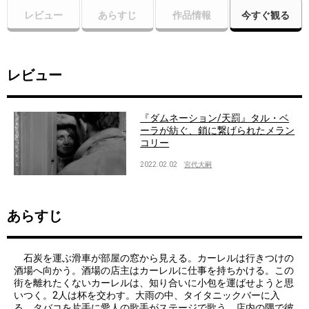
レビュー
あらすじ
作品情報
今すぐ観る
レビュー
『ダムネーション/天罰』タル・ベ
ーラが紡ぐ、鎖に繋げられたメラン
コリー
2022.02.02
宮代大嗣
あらすじ
石炭を運ぶ滑車が部屋の窓から見える。カーレルは行きつけの
酒場へ向かう。酒場の店主はカーレルに仕事を持ちかける。この
街を離れたくないカーレルは、知り合いに小包を運ばせようと思
いつく。2人は杯を交わす。大雨の中、タイタニックバーに入
る。タバコを片手に愛人の歌手がステージで歌う。店内の隅で彼