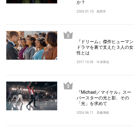
か？
2026.01.10
相馬学
『ドリーム』傑作ヒューマン
ドラマを裏で支えた３人の女
性とは
2017.10.03
牛津厚信
『Michael／マイケル』スー
パースターの光と影、その
「光」を求めて
2026.06.11
斉藤博昭