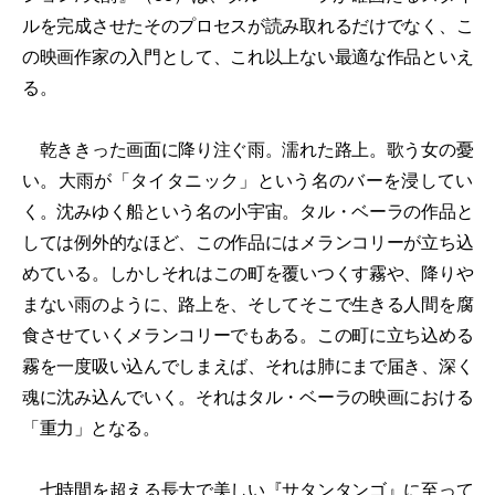
ルを完成させたそのプロセスが読み取れるだけでなく、こ
の映画作家の入門として、これ以上ない最適な作品といえ
る。
乾ききった画面に降り注ぐ雨。濡れた路上。歌う女の憂
い。大雨が「タイタニック」という名のバーを浸してい
く。沈みゆく船という名の小宇宙。タル・ベーラの作品と
しては例外的なほど、この作品にはメランコリーが立ち込
めている。しかしそれはこの町を覆いつくす霧や、降りや
まない雨のように、路上を、そしてそこで生きる人間を腐
食させていくメランコリーでもある。この町に立ち込める
霧を一度吸い込んでしまえば、それは肺にまで届き、深く
魂に沈み込んでいく。それはタル・ベーラの映画における
「重力」となる。
七時間を超える長大で美しい『サタンタンゴ』に至って