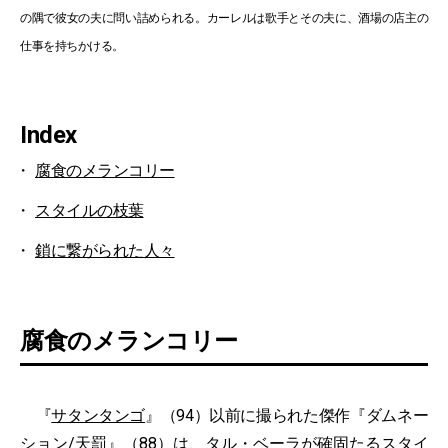
の隅で彼女の夫に問い詰められる。カーレルは歌手とその夫に、酒場の店主の
仕事を持ちかける。
Index
腐食のメランコリー
スタイルの枝葉
鎖に繋がられた人々
腐食のメランコリー
『
サタンタンゴ
』（94）以前に撮られた傑作『ダムネー
ション/天罰』（88）は、タル・ベーラが確固たるスタイ