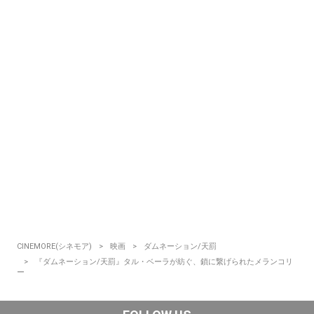
CINEMORE(シネモア)
映画
ダムネーション/天罰
『ダムネーション/天罰』タル・ベーラが紡ぐ、鎖に繋げられたメランコリ
ー