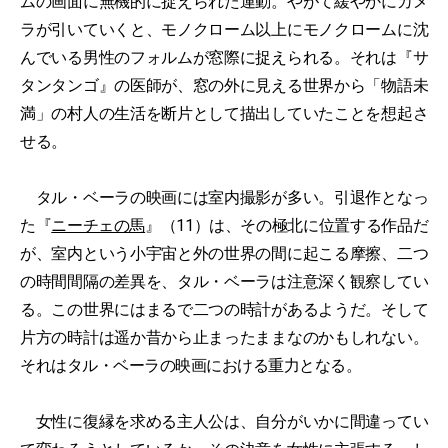
ムの画面に無機的に捉えられた運動。やがて緩やかにカメ
ラが引いていくと、モノクローム以上にモノクロームに沈
んでいる男性のフォルムが窓際に捉えられる。それは『サ
タンタンゴ』の医師が、窓の外に見える世界から「物語未
満」の村人の生活を断片として描出していたことを想起さ
せる。
タル・ベーラの映画には室内撮影が多い。引退作となっ
た『
ニーチェの馬
』（11）は、その極北に位置する作品だ
が、室内という小宇宙と外の世界の間に起こる摩擦、二つ
の時間間隔の差異を、タル・ベーラは注意深く観察してい
る。この世界にはまるで二つの時計があるようだ。そして
片方の時計は遥か昔から止まったままなのかもしれない。
それはタル・ベーラの映画における重力となる。
女性に復縁を求める主人公は、自分がいかに間違ってい