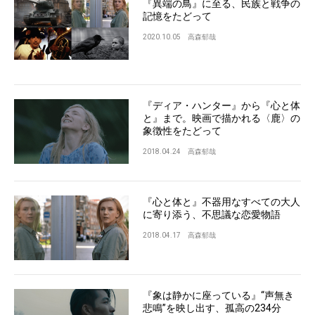
『異端の鳥』に至る、民族と戦争の
記憶をたどって
2020.10.05
高森郁哉
『ディア・ハンター』から『心と体
と』まで。映画で描かれる〈鹿〉の
象徴性をたどって
2018.04.24
高森郁哉
『心と体と』不器用なすべての大人
に寄り添う、不思議な恋愛物語
2018.04.17
高森郁哉
『象は静かに座っている』“声無き
悲鳴”を映し出す、孤高の234分