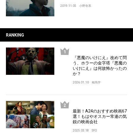
2019.11.05
小野寺系
RANKING
『悪魔のいけにえ』改めて問
う、ホラーの金字塔『悪魔の
いけにえ』は何故怖かったの
か？
2026.01.10
相馬学
最新！A24のおすすめ映画67
選！もはやオスカー常連の気
鋭の映画会社
2025.03.18
SYO