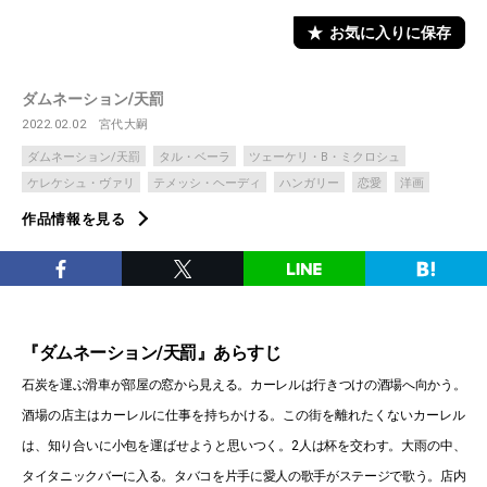
お気に入りに保存
ダムネーション/天罰
2022.02.02
宮代大嗣
ダムネーション/天罰
タル・ベーラ
ツェーケリ・B・ミクロシュ
ケレケシュ・ヴァリ
テメッシ・ヘーディ
ハンガリー
恋愛
洋画
作品情報を見る
『ダムネーション/天罰』あらすじ
石炭を運ぶ滑車が部屋の窓から見える。カーレルは行きつけの酒場へ向かう。
酒場の店主はカーレルに仕事を持ちかける。この街を離れたくないカーレル
は、知り合いに小包を運ばせようと思いつく。2人は杯を交わす。大雨の中、
タイタニックバーに入る。タバコを片手に愛人の歌手がステージで歌う。店内