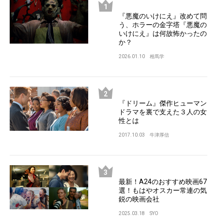
『悪魔のいけにえ』改めて問
う、ホラーの金字塔『悪魔の
いけにえ』は何故怖かったの
か？
2026.01.10
相馬学
『ドリーム』傑作ヒューマン
ドラマを裏で支えた３人の女
性とは
2017.10.03
牛津厚信
最新！A24のおすすめ映画67
選！もはやオスカー常連の気
鋭の映画会社
2025.03.18
SYO