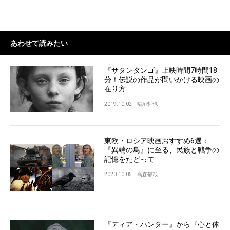
あわせて読みたい
『サタンタンゴ』上映時間7時間18
分！伝説の作品が問いかける映画の
在り方
2019.10.02
稲垣哲也
東欧・ロシア映画おすすめ6選：
『異端の鳥』に至る、民族と戦争の
記憶をたどって
2020.10.05
高森郁哉
『ディア・ハンター』から『心と体