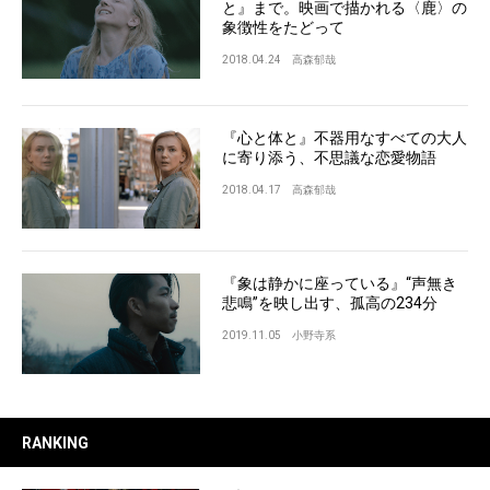
と』まで。映画で描かれる〈鹿〉の
象徴性をたどって
2018.04.24
高森郁哉
『心と体と』不器用なすべての大人
に寄り添う、不思議な恋愛物語
2018.04.17
高森郁哉
『象は静かに座っている』“声無き
悲鳴”を映し出す、孤高の234分
2019.11.05
小野寺系
RANKING