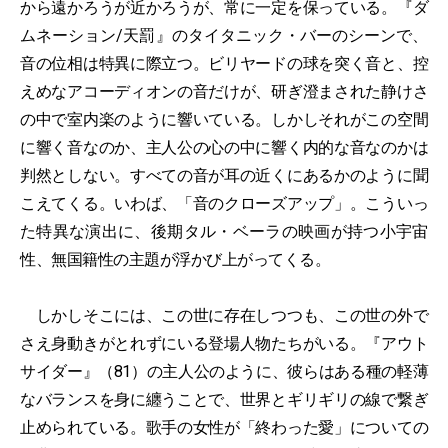
から遠かろうが近かろうが、常に一定を保っている。『ダ
ムネーション/天罰』のタイタニック・バーのシーンで、
音の位相は特異に際立つ。ビリヤードの球を突く音と、控
えめなアコーディオンの音だけが、研ぎ澄まされた静けさ
の中で室内楽のように響いている。しかしそれがこの空間
に響く音なのか、主人公の心の中に響く内的な音なのかは
判然としない。すべての音が耳の近くにあるかのように聞
こえてくる。いわば、「音のクローズアップ」。こういっ
た特異な演出に、後期タル・ベーラの映画が持つ小宇宙
性、無国籍性の主題が浮かび上がってくる。
しかしそこには、この世に存在しつつも、この世の外で
さえ身動きがとれずにいる登場人物たちがいる。『アウト
サイダー』（81）の主人公のように、彼らはある種の軽薄
なバランスを身に纏うことで、世界とギリギリの線で繋ぎ
止められている。歌手の女性が「終わった愛」についての