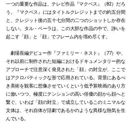
一つの重要な作品は、テレビ作品『マクベス』（82）だろ
う。『マクベス』にはタイトルクレジットまでの約五分間
と、クレジット後の五十七分間の二つのショットしか存在
しない。タル・ベーラは、この大胆な作品の中で、諍いを
起こす「顔」と「顔」でフレーム内を埋め尽くす。
劇場長編デビュー作『ファミリー・ネスト』（77）や、
それ以前に制作された短編におけるドキュメンタリー的な
アプローチで注意深く発見された「顔」の対立が、ここで
はアクロバティックな形で応用されている。背景にあるべ
き美術を観客に想像させていくという低予算映画のあり方
に倣いつつ、極度にテンションの高い俳優の顔から顔へと
繋ぐ、いわば「顔の対立」で成立しているこのミニマルな
文体は、それ自体が活劇であるかのような異様な熱気を生
んでいる。