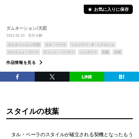
お気に入りに保存
ダムネーション/天罰
2022.02.02
宮代大嗣
ダムネーション/天罰
タル・ベーラ
ツェーケリ・B・ミクロシュ
ケレケシュ・ヴァリ
テメッシ・ヘーディ
ハンガリー
恋愛
洋画
作品情報を見る
スタイルの枝葉
タル・ベーラのスタイルが確立される契機となったもう