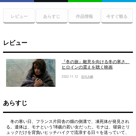
レビュー
あらすじ
作品情報
今すぐ観る
レビュー
『冬の旅』敵意を向ける冬の寒さ、
ヒロインの震えを聴く映画
2022.11.12
宮代大嗣
あらすじ
冬の寒い日、フランス片田舎の畑の側溝で、凍死体が発見され
る。遺体は、モナという18歳の若い女だった。モナは、寝袋とリ
ュックだけを背負いヒッチハイクで流浪する日々を送っていて、