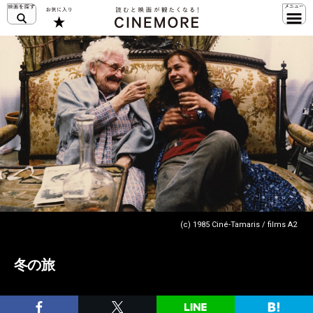
(c) 1985 Ciné-Tamaris / films A2
冬の旅