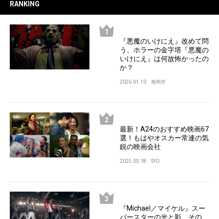
RANKING
『悪魔のいけにえ』改めて問
う、ホラーの金字塔『悪魔の
いけにえ』は何故怖かったの
か？
2026.01.10
相馬学
最新！A24のおすすめ映画67
選！もはやオスカー常連の気
鋭の映画会社
2025.03.18
SYO
『Michael／マイケル』スー
パースターの光と影、その