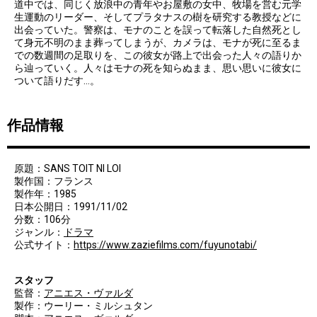
道中では、同じく放浪中の青年やお屋敷の女中、牧場を営む元学
生運動のリーダー、そしてプラタナスの樹を研究する教授などに
出会っていた。警察は、モナのことを誤って転落した自然死とし
て身元不明のまま葬ってしまうが、カメラは、モナが死に至るま
での数週間の足取りを、この彼女が路上で出会った人々の語りか
ら辿っていく。人々はモナの死を知らぬまま、思い思いに彼女に
ついて語りだす…。
作品情報
原題：SANS TOIT NI LOI
製作国：フランス
製作年：1985
日本公開日：1991/11/02
分数：106分
ジャンル：
ドラマ
公式サイト：
https://www.zaziefilms.com/fuyunotabi/
スタッフ
監督：
アニエス・ヴァルダ
製作：ウーリー・ミルシュタン