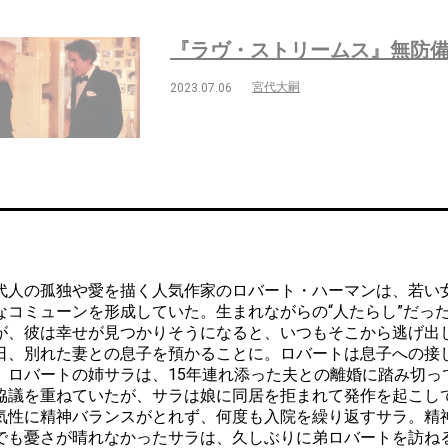
『ラヴ・ストリームス』無防備
宮代大嗣
2023.07.06
人の孤独や愛を描く人気作家のロバート・ハーマンは、若い
なコミューンを形成していた。生まれながらの“人たらし”だっ
が、彼は幸せが見つかりそうになると、いつもそこから逃げ出
日、別れた妻との息子を預かることに。ロバートは息子への接
、ロバートの姉サラは、15年連れ添った夫との離婚に踏み切っ
協議を重ねていたが、サラは娘に同居を拒まれて発作を起こし
気性に精神バランスがとれず、何度も入院を繰り返すサラ。精
でも憂さが晴れなかったサラは、久しぶりに弟ロバートを訪ね