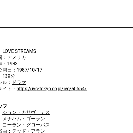
LOVE STREAMS
国：アメリカ
：1983
開日：1987/10/17
139分
ンル：
ドラマ
サイト：
https://ivc-tokyo.co.jp/ivc/a0554/
ッフ
：
ジョン・カサヴェテス
：メナハム・ゴーラン
ーラン・グローバス
戯曲：テッド・アラン