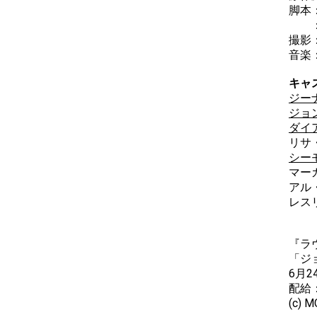
脚本
撮影
音楽
キャ
ジー
ジョ
ダイ
リサ
シー
マー
アル
レス
『ラ
「ジ
6月
配給
(c) M