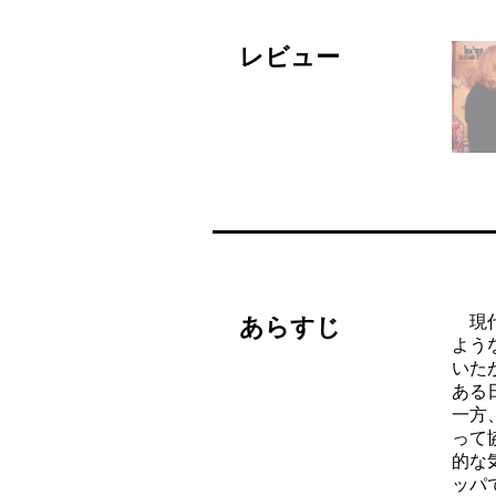
レビュー
現代
あらすじ
よう
いた
ある
一方
って
的な
ッパ