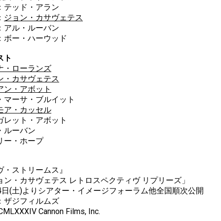
：テッド・アラン
：
ジョン・カサヴェテス
：アル・ルーバン
：ボー・ハーウッド
スト
ナ・ローランズ
ン・カサヴェテス
アン・アボット
・マーサ・ブルイット
モア・カッセル
ガレット・アボット
・ルーバン
リー・ホープ
ヴ・ストリームス』
ョン・カサヴェテス レトロスペクティヴ リプリーズ」
24日(土)よりシアター・イメージフォーラム他全国順次公開
：ザジフィルムズ
CMLXXXIV Cannon Films, Inc.