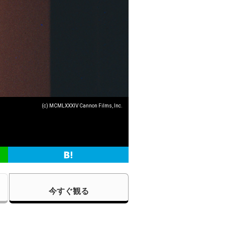
(c) MCMLXXXIV Cannon Films, Inc.
今すぐ観る