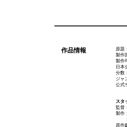
原題：
作品情報
製作
製作年
日本公
分数：
ジャ
公式
スタ
監督
製作
：ヨ
原作