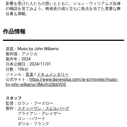
影響を受けた人たちの思いとともに、ジョン・ウィリアムズ自身
の物語を見てみよう。映画史の成り立ちに焦点を当てた貴重な舞
台裏も満載。
作品情報
原題：Music by John Williams
製作国：アメリカ
製作年：2024
日本公開日：2024/11/01
分数：106分
ジャンル：
音楽
/
ドキュメンタリー
公式サイト：
https://www.disneyplus.com/ja-jp/movies/music-
by-john-williams/3MuVn20bbVQ5
スタッフ
監督：ロラン・ブーズロー
製作：
スティーヴン・スピルバーグ
ブライアン・グレイザー
ロン・ハワード
ダリル・フランク