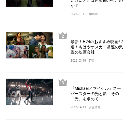
いけにえ』は何故怖かったの
か？
2026.01.10
相馬学
最新！A24のおすすめ映画67
選！もはやオスカー常連の気
鋭の映画会社
2025.03.18
SYO
『Michael／マイケル』スー
パースターの光と影、その
「光」を求めて
2026.06.11
斉藤博昭