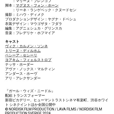
：マリーヌ・ブレンコフ
脚本：
マグヌス・フォン・ホーン
：リーネ・ランゲベック・クヌードセン
撮影：ミハウ・ディメク
プロダクションデザイン：ヤグナ・ドベシュ
衣装デザイン：マウゴザタ・フダラ
編集：アグニェシュカ・グリンスカ
音楽：フレデリケ・ホフマイア
キャスト
ヴィク・カルメン・ソンネ
トリーヌ・ディルホム
ベシーア・セシーリ
ヨアキム・フィェルストロプ
テッサ・ホーダー
アヴァ・ノックス・マルティン
アンダース・ホーヴ
アリ・アレクサンダー
『ガール・ウィズ・ニードル』
配給:トランスフォーマー
新宿ピカデリー、ヒューマントラストシネマ有楽町、渋谷ホワイ
ト シネクイントほか全国公開中
© NORDISK FILM PRODUCTION / LAVA FILMS / NORDISK FILM
PRODUCTION SVERIGE 2024