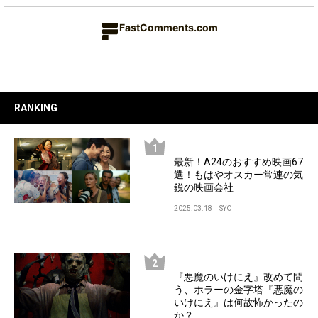
FastComments.com
RANKING
最新！A24のおすすめ映画67
選！もはやオスカー常連の気
鋭の映画会社
2025.03.18
SYO
『悪魔のいけにえ』改めて問
う、ホラーの金字塔『悪魔の
いけにえ』は何故怖かったの
か？