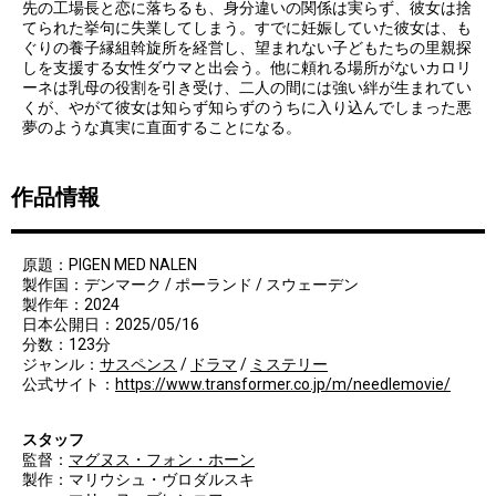
先の工場長と恋に落ちるも、身分違いの関係は実らず、彼女は捨
てられた挙句に失業してしまう。すでに妊娠していた彼女は、も
ぐりの養子縁組斡旋所を経営し、望まれない子どもたちの里親探
しを支援する女性ダウマと出会う。他に頼れる場所がないカロリ
ーネは乳母の役割を引き受け、二人の間には強い絆が生まれてい
くが、やがて彼女は知らず知らずのうちに入り込んでしまった悪
夢のような真実に直面することになる。
作品情報
原題：PIGEN MED NALEN
製作国：デンマーク / ポーランド / スウェーデン
製作年：2024
日本公開日：2025/05/16
分数：123分
ジャンル：
サスペンス
/
ドラマ
/
ミステリー
公式サイト：
https://www.transformer.co.jp/m/needlemovie/
スタッフ
監督：
マグヌス・フォン・ホーン
製作：マリウシュ・ヴロダルスキ