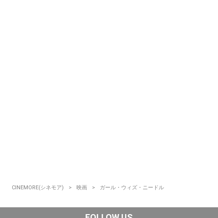
CINEMORE(シネモア)
映画
ガール・ウィズ・ニードル
FOLLOW US