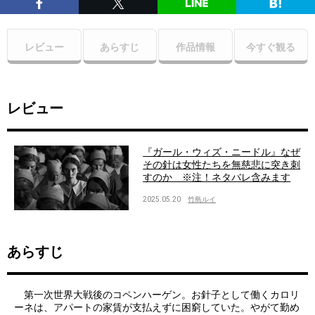
レビュー
あらすじ
作品情報
今すぐ観る
レビュー
『ガール・ウィズ・ニードル』なぜ
その針は女性たちを無慈悲に突き刺
すのか ※注！ネタバレ含みます
2025.05.20
竹島ルイ
あらすじ
第一次世界大戦後のコペンハーゲン。お針子として働くカロリ
ーネは、アパートの家賃が支払えずに困窮していた。やがて勤め