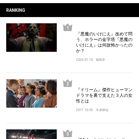
RANKING
『悪魔のいけにえ』改めて問
う、ホラーの金字塔『悪魔の
いけにえ』は何故怖かったの
か？
2026.01.10
相馬学
『ドリーム』傑作ヒューマン
ドラマを裏で支えた３人の女
性とは
2017.10.03
牛津厚信