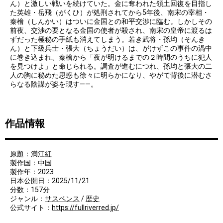
ん）と激しい戦いを続けていた。金に奪われた領土回復を目指し
た英雄・岳飛（がくひ）が処刑されてから5年後、南宋の宰相・
秦檜（しんかい）はついに金国との和平交渉に臨む。しかしその
前夜、交渉の要となる金国の使者が殺され、南宋の皇帝に渡るは
ずだった極秘の手紙も消えてしまう。若き武将・孫均（そんき
ん）と下級兵士・張大（ちょうだい）は、がけずこの事件の渦中
に巻き込まれ、秦檜から「夜が明けるまでの２時間のうちに犯人
を見つけよ」と命じられる。調査が進むにつれ、孫均と張大の二
人の胸に秘めた思惑も徐々に明らかになり、やがて背後に潜むさ
らなる陰謀が姿を現す——。
作品情報
原題：満江紅
製作国：中国
製作年：2023
日本公開日：2025/11/21
分数：157分
ジャンル：
サスペンス
/
歴史
公式サイト：
https://fullriverred.jp/