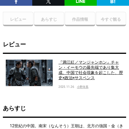
レビュー
あらすじ
作品情報
今すぐ観る
レビュー
『満江紅／マンジャンホン』チャ
ン・イーモウの最先端であり集大
成、中国で社会現象を起こした、歴
史×政治×サスペンス
2025.11.26
小野寺系
あらすじ
12世紀の中国。南宋（なんそう）王朝は、北方の強国・金（き