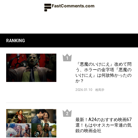
FastComments.com
RANKING
『悪魔のいけにえ』改めて問
う、ホラーの金字塔『悪魔の
いけにえ』は何故怖かったの
か？
2026.01.10
相馬学
最新！A24のおすすめ映画67
選！もはやオスカー常連の気
鋭の映画会社