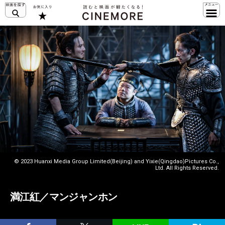
© 2023 Huanxi Media Group Limited(Beijing) and Yixie(Qingdao)Pictures Co.,
Ltd. All Rights Reserved.
満江紅／マンジャンホン