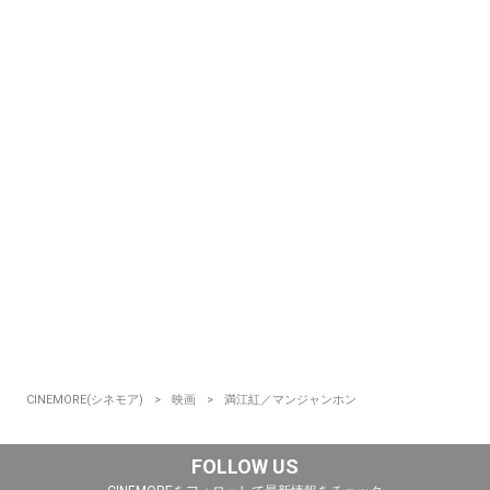
CINEMORE(シネモア)
映画
満江紅／マンジャンホン
FOLLOW US