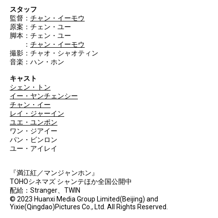
スタッフ
監督：
チャン・イーモウ
原案：チェン・ユー
脚本：チェン・ユー
：
チャン・イーモウ
撮影：チャオ・シャオティン
音楽：ハン・ホン
キャスト
シェン・トン
イー・ヤンチェンシー
チャン・イー
レイ・ジャーイン
ユエ・ユンポン
ワン・ジアイー
パン・ビンロン
ユー・アイレイ
『満江紅／マンジャンホン』
TOHOシネマズ シャンテほか全国公開中
配給：Stranger、TWIN
© 2023 Huanxi Media Group Limited(Beijing) and
Yixie(Qingdao)Pictures Co., Ltd. All Rights Reserved.