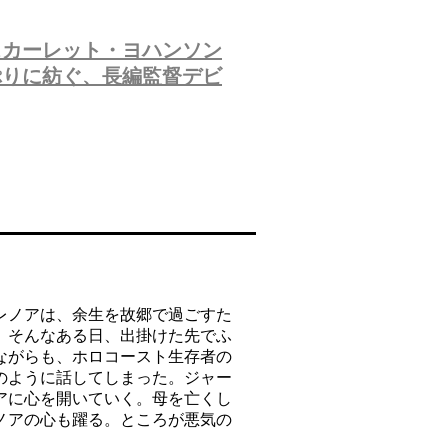
スカーレット・ヨハンソン
ぷりに紡ぐ、長編監督デビ
レノアは、余生を故郷で過ごすた
。そんなある日、出掛けた先でふ
ながらも、ホロコースト生存者の
のように話してしまった。ジャー
アに心を開いていく。母を亡くし
ノアの心も躍る。ところが悪気の