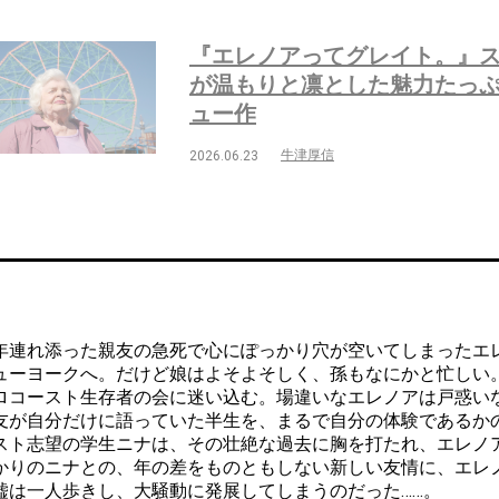
『エレノアってグレイト。』
が温もりと凛とした魅力たっ
ュー作
牛津厚信
2026.06.23
連れ添った親友の急死で心にぽっかり穴が空いてしまったエ
ューヨークへ。だけど娘はよそよそしく、孫もなにかと忙しい
ロコースト生存者の会に迷い込む。場違いなエレノアは戸惑い
友が自分だけに語っていた半生を、まるで自分の体験であるか
スト志望の学生ニナは、その壮絶な過去に胸を打たれ、エレノ
かりのニナとの、年の差をものともしない新しい友情に、エレ
嘘は一人歩きし、大騒動に発展してしまうのだった……。