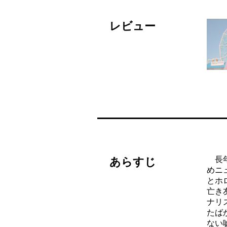
レビュー
長年
あらすじ
めニ
とホ
亡き
ナリ
たば
ない