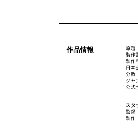
原題：
作品情報
製作
製作年
日本公
分数
ジャ
公式
スタ
監督
製作
：ジ
：キ
：ト