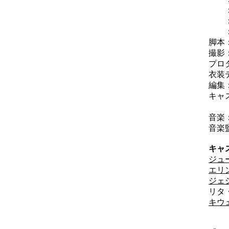
：セ
：ジ
：カ
脚本
撮影
プロ
衣装
編集
キャ
：
音楽
音楽
キャ
ジュ
エリ
ジェ
リタ
キウ