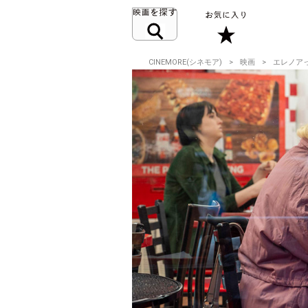
CINEMORE(シネモア)
映画
エレノア