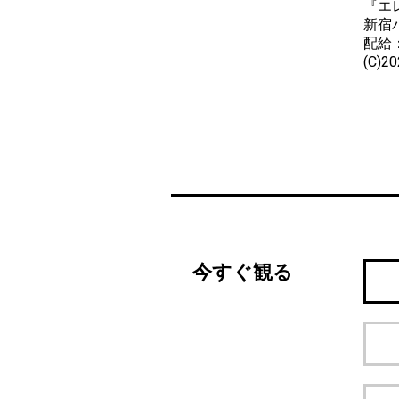
『エ
新宿
配給
(C)2
今すぐ観る